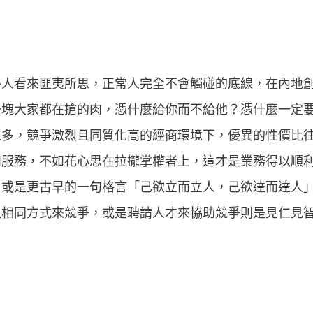
外人看來匪夷所思，正常人完全不會觸碰的底線，在內地
一塊大家都在搶的肉，憑什麼給你而不給他？憑什麼一定
眾多，競爭激烈且同質化高的經商環境下，優異的性價比
和服務，不如花心思在拉攏掌權者上，這才是業務得以順
」或是更古早的一句格言「己欲立而立人，己欲達而達人
以相同方式來競爭，或是聘請人才來協助競爭則是見仁見