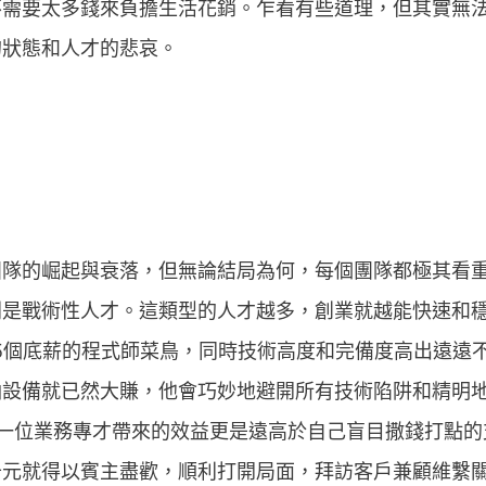
不需要太多錢來負擔生活花銷。乍看有些道理，但其實無
的狀態和人才的悲哀。
團隊的崛起與衰落，但無論結局為何，每個團隊都極其看
別是戰術性人才。這類型的人才越多，創業就越能快速和
5個底薪的程式師菜鳥，同時技術高度和完備度高出遠遠
油設備就已然大賺，他會巧妙地避開所有技術陷阱和精明
請一位業務專才帶來的效益更是遠高於自己盲目撒錢打點的
千元就得以賓主盡歡，順利打開局面，拜訪客戶兼顧維繫