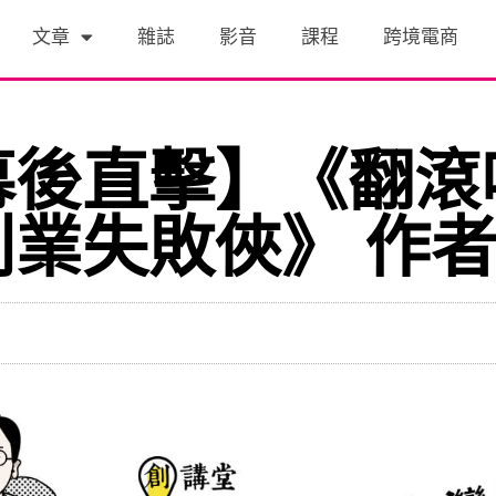
文章
雜誌
影音
課程
跨境電商
幕後直擊】《翻滾
業失敗俠》 作