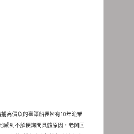
捕高價魚的臺籍船長擁有10年漁業
，他感到不解便詢問具體原因，老闆回