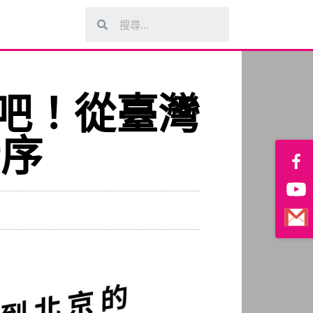
吧！從臺灣
者序