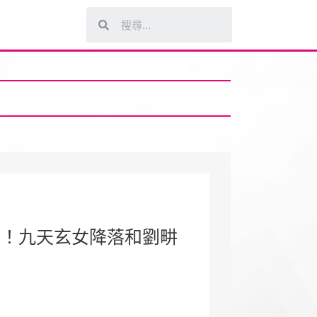
了！九天玄女降落和劉畊