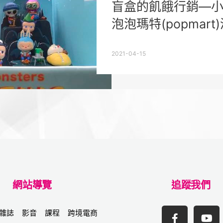
盲盒的飢餓行銷—
泡泡瑪特(popmar
2021-04-15
網站導覽
追蹤我們
雜誌
影音
課程
跨境電商