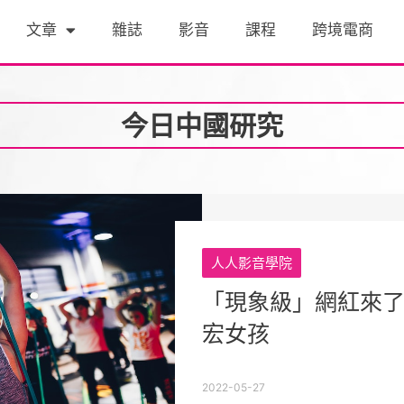
文章
雜誌
影音
課程
跨境電商
今日中國研究
人人影音學院
「現象級」網紅來
宏女孩
2022-05-27