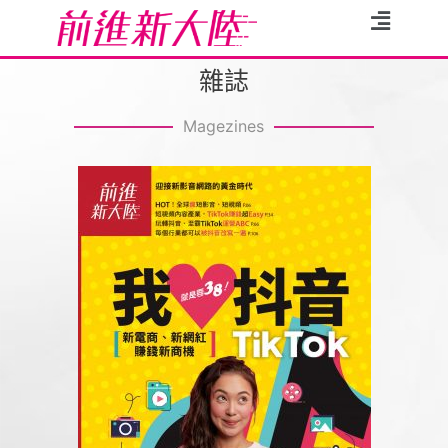
雜誌
Magezines