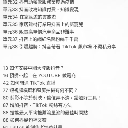
單元32 抖音助餐飲服務業度過疫情
單元33 抖音改寫知識付費、知識變現
單元34 在家臥遊的雲旅遊
單元35 家居建材行業是抖音上的新寵兒
單元36 販賣高單價汽車商品非難事
單元37 抖音上的網紅名醫粉絲千千萬
單元38 引爆趨勢：抖音帶著 TikTok 飆市場 不藏私分享
13 如何安裝中國大陸版抖音？
16 預備⋯起！在 YOUTUBE 做電商
42 如何開通 TikTok 直播
77 短視頻橫屏和豎屏拍攝有何不同？
80 剪影不等於剪映，傻傻弄不清，錯過好工具！
87 增加抖音、TikTok 粉絲有方法
88 搶進最大平均推薦流量池的最佳時間點
88 如何抖幾句神文案
91 TikTok 的創作者培養計畫