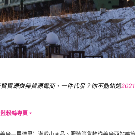
商貿資源做無貨源電商、一件代發？你不能錯過
20
大陸粉絲專頁。
班列（義烏—馬德里）滿載小商品、服裝等貨物從義烏西站鳴