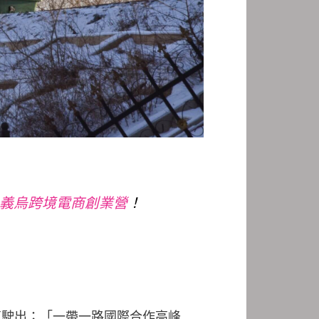
21義烏跨境電商創業營
！
笛駛出；「一帶一路國際合作高峰