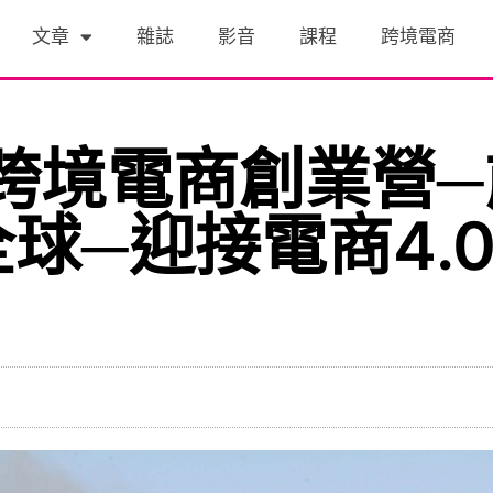
文章
雜誌
影音
課程
跨境電商
烏跨境電商創業營
球─迎接電商4.