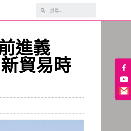
─前進義
0新貿易時