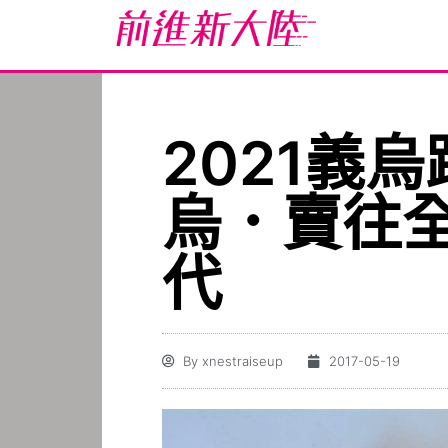
2021義
烏．賣往全
代
By
xnestraiseup
2017-05-19