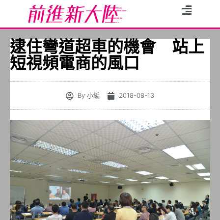
逮住彎道超車的機會 站上
短視頻電商的風口
By
小編
2018-08-13