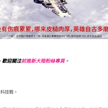
。
歡迎關注
前進新大陸粉絲專
頁
。
美科技戰。