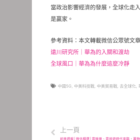
當政治影響經濟的發展，全球化走
是贏家。
參考資料：本文轉載微信公眾號文
遠川研究所｜華為的入關和渡劫
全球風口｜華為為什麼這麼冷靜
中國5G
,
中美科技戰
,
中美貿易戰
,
去全球化
,
上一頁
前進週報│微信精選│雲娛樂、雲旅遊時代來臨，萬