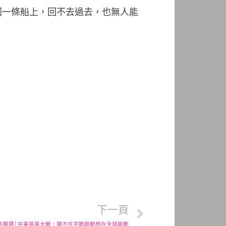
同一條船上，回不去過去，也無人能
下一頁
信精選│中美貿易大戰，擋不住字節跳動想在全球跳動