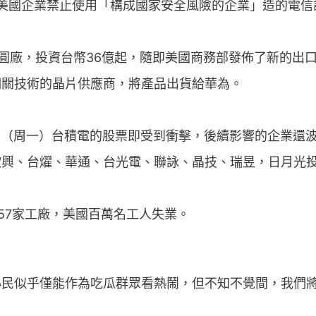
月簽署美國企業禁止使用「構成國家安全風險的企業」造的電
晶圓廠，投資台幣36億起，隨即美國商務部發佈了新的出
相關技術的晶片供應商，將產品出貨給華為。
8日（周一）台積電的股票即受到衝擊，後續影響的企業還
欣興、台燿、華通、台光電、聯詠、晶技、瑞昱，日月光
57家工廠，美國百萬名工人失業。
小民似乎僅能作為吃瓜群眾看熱鬧，但不知不覺間，我們