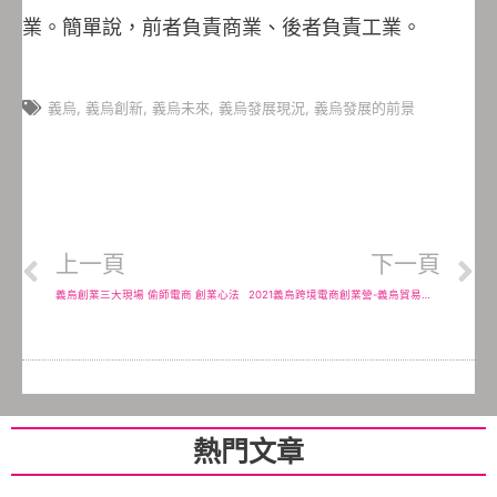
業。簡單說，前者負責商業、後者負責工業。
義烏
,
義烏創新
,
義烏未來
,
義烏發展現況
,
義烏發展的前景
上一頁
下一頁
義烏創業三大現場 偷師電商 創業心法
2021義烏跨境電商創業營-義烏貿易入門，八個必去的地方
熱門文章