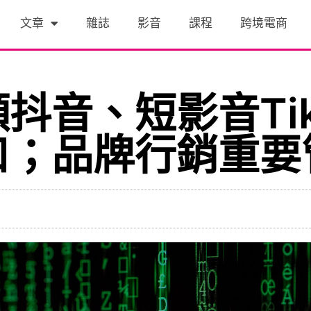
文章
雜誌
影音
課程
跨境電商
抖音、短影音Tik
口；品牌行銷重要