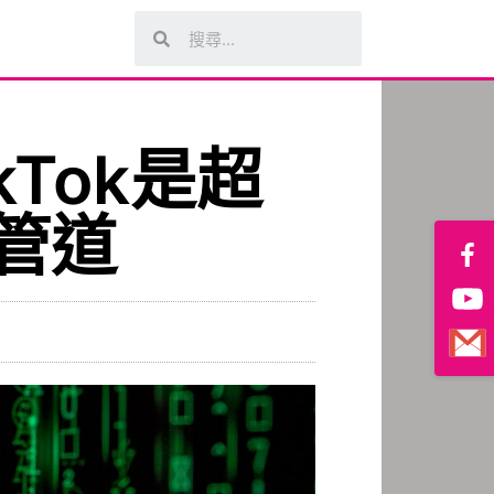
Tok是超
管道