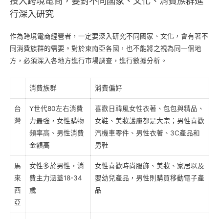
投入跨境電商，要對不同國家、文化、消費族群進
行深入研究
作為跨境電商經營者，一定要深入研究不同國家、文化，會有著不
同消費族群的需要。對於東南亞各國，也不能將之視為同一個地
方，必須深入各地方進行市場調查，進行數據分析。
消費族群
消費偏好
台
Y世代80左右消費
喜歡日韓風女性衣著、包包與精品、
灣
力最強，女性購物
女鞋、美妝護膚都是大宗；男性喜歡
頻率高、男性消費
汽機車零件、男性衣著、3C產品和
金額高
男鞋
馬
女性多於男性，消
女性喜歡時尚服飾、美妝、家居以及
來
費主力涵蓋18-34
嬰幼兒產品，男性則購買移動電子產
西
歲
品
亞