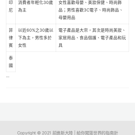
印
消費者年輕化30歲
女性喜歡母嬰、美妝保健、時尚飾
尼
為主
品；男性喜歡3C電子、時尚飾品、
母嬰用品
菲
以近60%之30歲以
電子產品是大宗，其次是時尚美妝、
律
下為主，男性多於
家居用品、食品個護、電子產品和玩
賓
女性
具
泰
國
…
Copyright © 2021 前進新大陸 | 給你闖蕩世界的指南針