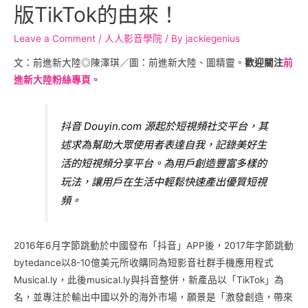
版TikTok的由來！
Leave a Comment
/
人人影音學院
/ By
jackiegenius
文：前進新大陸◎陳澤琪／圖：前進新大陸、圖精靈。
歡迎關注
前
進新大陸粉絲專頁。
抖音 Douyin.com 源起於短視頻社交平台，其
述求為幫助大眾使用者表達自我，記錄美好生
活的短視頻分享平台。為用戶創造豐富多樣的
玩法，讓用戶在生活中輕鬆快速產出優質短視
頻。
2016年6月字節跳動於中國發布「抖音」APP後，2017年字節跳動
bytedance以8-10億美元所收購同為短影音社群手機應用程式
Musical.ly，此後musical.ly與抖音整併，新產品以「TikTok」為
名，並專注於輸出中國以外的海外市場，願景是「激發創造，帶來