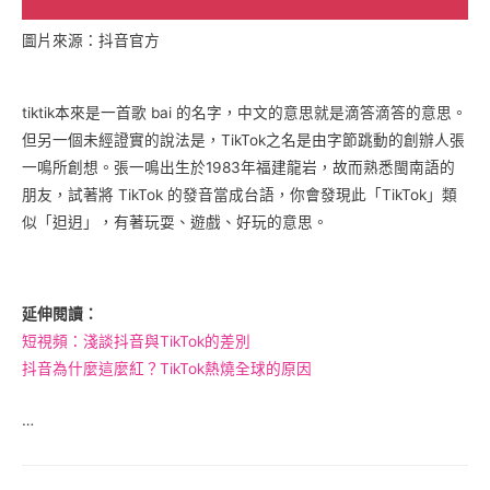
圖片來源：抖音官方
tiktik本來是一首歌 bai 的名字，中文的意思就是滴答滴答的意思。
但另一個未經證實的說法是，TikTok之名是由字節跳動的創辦人張
一鳴所創想。張一鳴出生於1983年福建龍岩，故而熟悉閩南語的
朋友，試著將 TikTok 的發音當成台語，你會發現此「TikTok」類
似「𨑨迌」，有著玩耍、遊戲、好玩的意思。
延伸閱讀：
短視頻：淺談抖音與TikTok的差別
抖音為什麼這麼紅？TikTok熱燒全球的原因
…