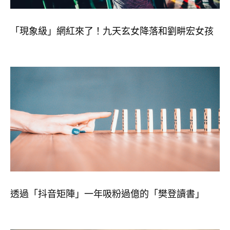
「現象級」網紅來了！九天玄女降落和劉畊宏女孩
透過「抖音矩陣」一年吸粉過億的「樊登讀書」