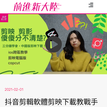
2021-02-01
抖音剪輯軟體剪映下載教戰手