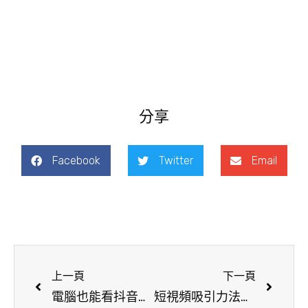
分享
Facebook
Twitter
Email
上一頁
下一頁
電腦也能看抖音？抖音網頁版來啦！
短視頻吸引力法則—如何用 5 秒TikTok、抖音搶眼球 短影音決戰5秒