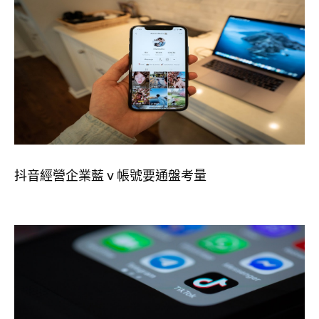
抖音經營企業藍 v 帳號要通盤考量