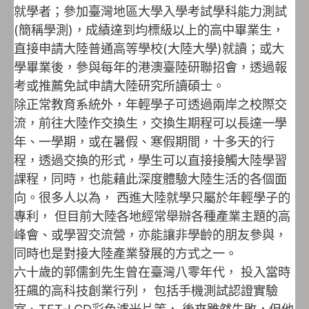
就學者；參加臺灣地區大學入學考試學科能力測試
(簡稱學測)，成績達到均標級以上的高中畢業生，
直接申請大陸普通高等學校(大陸大學)就讀；或大
學畢業後，參與每年的港澳臺陸研聯招會，透過報
考或推薦免試申請大陸研究所讀碩士。
除正常教育系統外，年輕學子可透過兩岸之校際交
流，前往大陸作交換生，交換生期程可以長達一學
年、一學期，或在暑假、寒假期間，十多天的行
程，透過交換的形式，學生可以直接接觸大陸學習
課程，同時，也能藉此深度體驗大陸生活的各個面
向。很多人以為， 西進大陸就學只屬於年輕學子的
專利， 但目前大陸各地經常舉辦各種產業主題的高
峰會、或學習交流營，亦能讓非學齡的朋友參與，
同時也是對接大陸產業發展的方式之一。
六十歲的郭儒釗先生曾在臺灣八零年代， 投入當時
狂飆的高科技創業行列， 包括手機測試認證實驗
室、TFT-LCD彩色濾光片等， 後來雖然失敗，但他