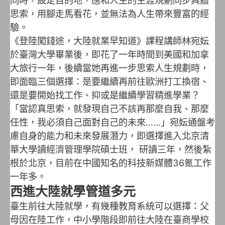
思索，用腳走馬看花，並無法為人生帶來豐富的經
驗。
《登陸闖錢途，大陸就業早知道》課程講師林宛妘
於臺灣大學畢業後，即花了一年時間到美國和加拿
大旅行一年，後續當她再進一步思索人生規劃時，
即面臨三個選擇：是要繼續再前往歐洲打工換宿、
還是要開始找工作、抑或是繼續學習精進學業？
「當認真思索，就發現自己不該再那麼自我、那麼
任性，我必須自己面對自己的未來……」宛妘通盤考
慮自身的能力和未來發展潛力，即選擇進入北京清
華大學讀經濟管理學院碩士班， 研讀三年，然後紮
根於北京，目前在中國知名的科技新媒體36氪工作
一年多。
西進大陸就學管道多元
臺生前往大陸就學，有幾種教育系統可以選擇：父
母因在陸工作，中小學階段即前往大陸在臺商學校