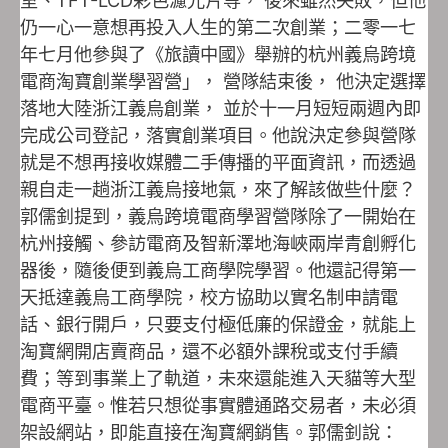
仍一心一意想再投入人生的第二次創業；二零一七
年七月他參與了《旅讀中國》舉辦的杭州義烏跨境
電商淘寶創業學習營」， 營隊結束後， 他決定選擇
落地大陸浙江義烏創業， 並於十一月短短兩週內即
完成公司登記，落實創業項目。他說決定參與營隊
就是不想再接收媒體二手傳播的平面資訊，而透過
親自走一趟浙江義烏接地氣，來了解該做些什麼？
郭儒釗提到，義烏跨境電商學習營隊除了一開始在
杭州接觸、參訪電商及智新澤地海峽兩岸青創孵化
器後，隨後便到義烏工商學院學習。他還記得第一
天抵達義烏工商學院，校方協助以實名制申請電
話、銀行開戶，只要支付極低廉的保證金，就能上
淘寶網開店賣商品，還不必額外課稅或支付手續
費；等到事業上了軌道，未來還能進入天貓等大型
電商平臺。惟若只想從事實體通路交易者，未必須
架設網站，即能直接在淘寶網銷售。郭儒釗說：