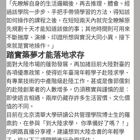
「先瞭解自身的生活邏輯後，再去推理、體會。經
過該學院一步步、手把手帶領學習的方法，得知該
如何操作的課程之後，在短短兩天內就完全瞭解原
先規劃十天才能知道該做的事；其他時間則可用來
不斷揣摩、演練、印證所想與實況大同小異，接下
來就是實地操作。」
踏實築夢才能落地求存
面對大陸市場的蓬勃發展，再加諸目前大陸對臺的
各項優惠政策，使得近年臺灣年輕學子赴陸求學、
有專業技術的中產階級赴陸工作，甚或是像郭儒釗
的赴陸創業者的人數增多，仍須務實與謹慎的是：
即使語言相通，兩岸仍藏存許多生活習慣、文化價
值的不同。
目前在北京清華大學研讀公共管理學院博士生的羅
鼎鈞，在參與「到大陸求學， 你準備好了嗎？！」
的網路直播分享裡，建議想到大陸念書的年輕學
子，從以下三項問題進行全面評估：