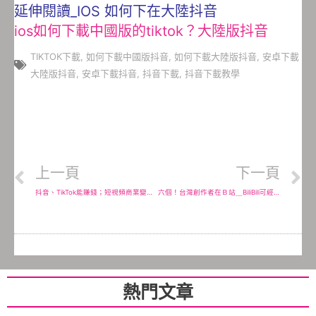
延伸閱讀_IOS 如何下在大陸抖音
ios如何下載中國版的tiktok？大陸版抖音
TIKTOK下載
,
如何下載中國版抖音
,
如何下載大陸版抖音
,
安卓下載
大陸版抖音
,
安卓下載抖音
,
抖音下載
,
抖音下載教學
上一頁
下一頁
抖音、TikTok能賺錢；短視頻商業變現的盈利模式
六個！台灣創作者在Ｂ站＿BiliBili可經營的影音類別；Up主看過來
熱門文章