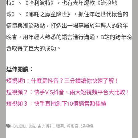
特》、《哈利波特》，也有去年爆款《流浪地
球》、《哪吒之魔童降世》，抓住年輕世代懷舊的
情懷與潮流熱點，打造出一場專屬於年輕人的跨年
晚會，用年輕人熟悉的語言進行溝通，B站的跨年晚
會取得了巨大的成功。
延伸閱讀：
短視頻1：什麼是抖音？三分鐘讓你快速了解！
短視頻２：快手V.S抖音，兩大短視頻平台大比較！
短視頻３：快手直播創下10億銷售額佳績
BILIBILI
,
B站
,
古力娜扎
,
彈幕
,
短影音
,
短視頻