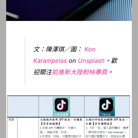
文：陳澤琪／圖：
Kon
Karampelas
on
Unsplash
。歡
迎關注
前進新大陸粉絲專頁
。