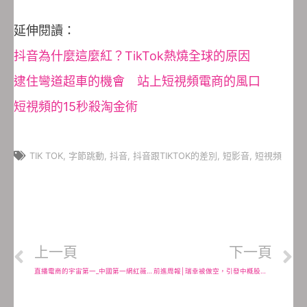
延伸閱讀：
抖音為什麼這麼紅？TikTok熱燒全球的原因
逮住彎道超車的機會 站上短視頻電商的風口
短視頻的15秒殺淘金術
TIK TOK
,
字節跳動
,
抖音
,
抖音跟TIKTOK的差別
,
短影音
,
短視頻
上一頁
下一頁
直播電商的宇宙第一_中國第一網紅薇婭直播賣出4000萬人民幣火箭！
前進周報│瑞幸被做空，引發中概股做空潮