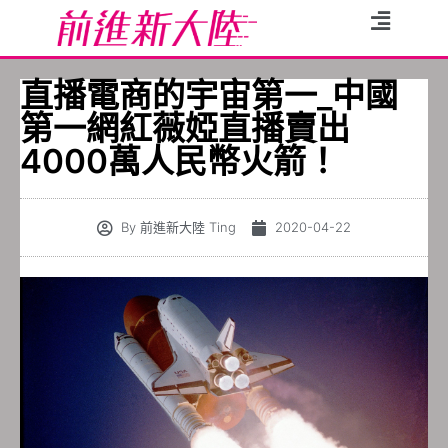
直播電商的宇宙第一_中國
第一網紅薇婭直播賣出
4000萬人民幣火箭！
By
前進新大陸 Ting
2020-04-22