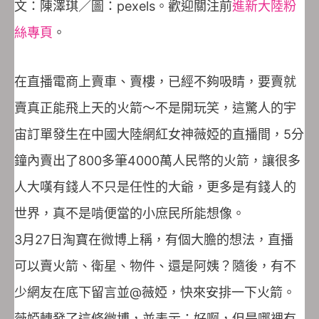
文：陳澤琪／圖：pexels。歡迎關注前
進新大陸粉
絲專頁
。
在直播電商上賣車、賣樓，已經不夠吸睛，要賣就
賣真正能飛上天的火箭～不是開玩笑，這驚人的宇
宙訂單發生在中國大陸網紅女神薇婭的直播間，5分
鐘內賣出了800多筆4000萬人民幣的火箭，讓很多
人大嘆有錢人不只是任性的大爺，更多是有錢人的
世界，真不是啃便當的小庶民所能想像。
3月27日淘寶在微博上稱，有個大膽的想法，直播
可以賣火箭、衛星、物件、還是阿姨？隨後，有不
少網友在底下留言並@薇婭，快來安排一下火箭。
薇婭轉發了這條微博，並表示：好啊，但是哪裡有