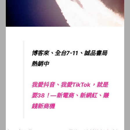
博客來、全台7-11、誠品書局
熱銷中
我愛抖音、我愛TikTok，就是
要38！—新電商、新網紅、賺
錢新商機