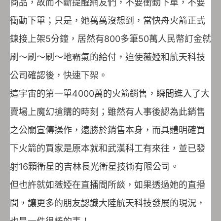
商品，故而不斷提醒網友們，不要衝動下單，不要
衝動下單；只是，她萬萬沒想到，當快舟火箭正式
鍊接上架5分鐘，居然有800多筆50萬人民幣訂金就
刷～刷～刷～地霸氣的給付，迫使薇婭和航天科技
公司確認後，快速下架。
這宇宙的第一單4000萬的火箭銷售，瞬間進入了大
賣場上魔幻搶購的時刻；雖然有人事後認為此銷售
之公關宣傳操作，遠勝於銷售本身，而具體明確買
下火箭的買家是原本就和武漢科工有來往，並已發
射16顆衛星的吉林長光衛星技術有限公司。
但也許就如薇婭在直播間所談，如果透過她的直播
間，讓更多的朋友認識大陸航天科技發展的現況，