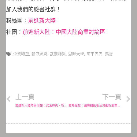
加入我們的臉書社群！
粉絲團：
前進新大陸
社團：
前進新大陸：中國大陸商業討論區
企業轉型
,
新冠肺炎
,
武漢肺炎
,
湖畔大學
,
阿里巴巴
,
馬雲
上一頁
下一頁
前進新大陸時事周報：武漢肺炎、新經濟機會、援助措施、釘釘為什麼被下架
疫外崛起：國際創投看台灣創新創業的影響與商機