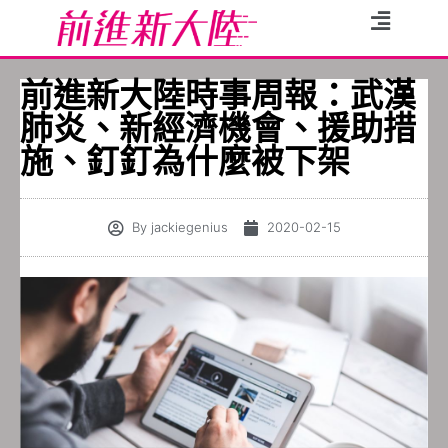
前進新大陸時事周報：武漢
肺炎、新經濟機會、援助措
施、釘釘為什麼被下架
By
jackiegenius
2020-02-15