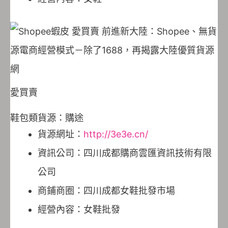
愛買賣
鞋包類貨源：購途
貨源網址：
http://3e3e.cn/
資訊公司：四川成都購商雲匯資訊技術有限
公司
商鋪商圈：四川成都女鞋批發市場
經營內容：女鞋批發