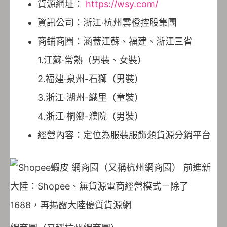
貨源網址：
https://wsy.com/
資訊公司：浙江‧杭州雲橙控股集團
商鋪商圈：涵蓋江蘇、福建、浙江三省
1.江蘇‧常熟（男裝、女裝）
2.福建‧泉州-石獅（男裝）
3.浙江‧湖州-織里（童裝）
4.浙江‧桐鄉-濮院（男裝）
經營內容：定位為服裝服飾類貨源分銷平台