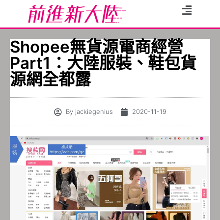
Shopee無貨源電商經營
Part1：大陸服裝、鞋包貨
源網全都露
By
jackiegenius
2020-11-19