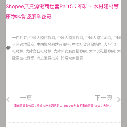
Shopee無貨源電商經營Part5：布料、木材建材等
原物料貨源網全都露
一件代發
,
中國大陸供貨網
,
中國大陸批貨網
,
中國大陸貨源網
,
中國
大陸跨境電商
,
中國批發網站有哪些
,
中國批貨台灣銷售
,
大陸包包
批發網
,
大陸女鞋批發網
,
大陸男女服飾批發網
,
大陸男鞋批發網
,
大
陸童裝批發網
,
蝦皮進貨批貨
,
跨境電商批貨
上一頁
下一頁
電商經營必修課：認識大陸貨源網的經營模式
Shopee無貨源電商經營Part2：大陸飾品、小商品、玩具、化妝品、食品和母嬰貨源網全都露