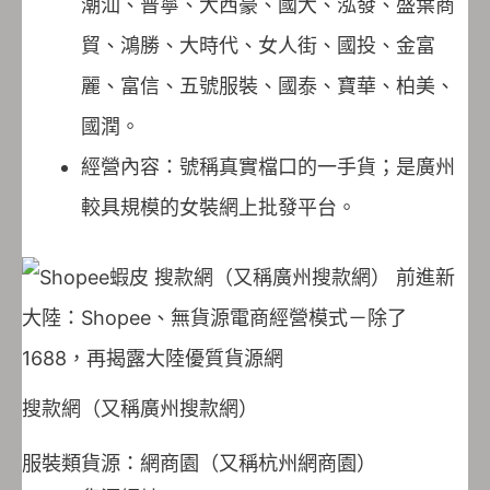
潮汕、普寧、大西豪、國大、泓發、盛葉商
貿、鴻勝、大時代、女人街、國投、金富
麗、富信、五號服裝、國泰、寶華、柏美、
國潤。
經營內容：號稱真實檔口的一手貨；是廣州
較具規模的女裝網上批發平台。
搜款網（又稱廣州搜款網）
服裝類貨源：網商園（又稱杭州網商園）