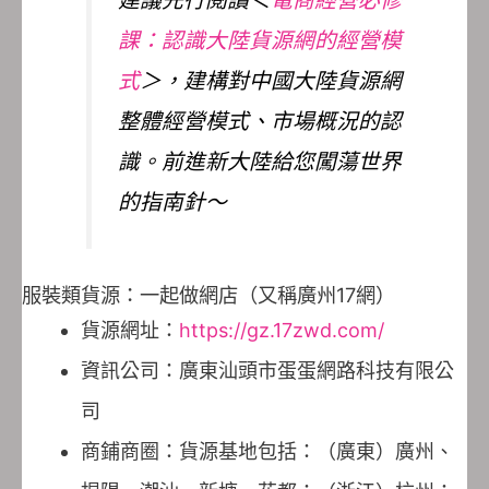
課：認識大陸貨源網的經營模
式
＞，建構對中國大陸貨源網
整體經營模式、市場概況的認
識。前進新大陸給您闖蕩世界
的指南針～
服裝類貨源：一起做網店（又稱廣州17網）
貨源網址：
https://gz.17zwd.com/
資訊公司：廣東汕頭市蛋蛋網路科技有限公
司
商鋪商圈：貨源基地包括：（廣東）廣州、