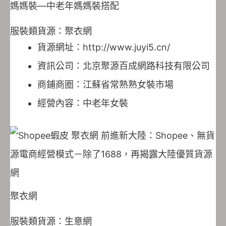
媽媽裝—中老年媽媽裝搭配
服裝類貨源：聚衣網
貨源網址：http://www.juyi5.cn/
資訊公司：北京聚源百成網路科技有限公司
商鋪商圈：江蘇省常熟熟女裝市場
經營內容：中老年女裝
聚衣網
服裝類貨源：生意網