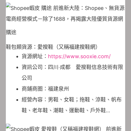
購途
鞋包類貨源：愛搜鞋（又稱福建搜鞋網）
貨源網址：
https://www.sooxie.com/
資訊公司：四川‧成都 愛搜鞋信息技術有限
公司
商鋪商圈：福建泉州
經營內容：男鞋、女鞋；拖鞋、涼鞋、帆布
鞋、老年鞋、潮鞋、運動鞋、戶外鞋…