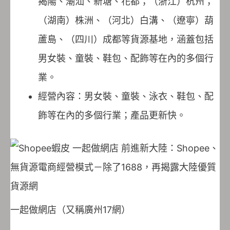
揭陽、潮汕、新塘、花都；（浙江）杭州；
（湖南）株洲、（河北）白溝、（遼寧）葫
蘆島、（四川）成都等貨源基地，涵蓋包括
男女裝、童裝、鞋包、配飾等在內的多個行
業。
經營內容：男女裝、童裝、泳衣、鞋包、配
飾等在內的多個行業；產品更新快。
一起做網店（又稱廣州17網）