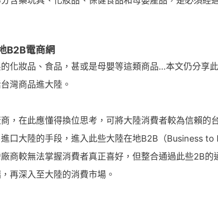
部分含藥玩具、化妝品、保健食品和母嬰產品，是必須經
B2B電商網
製的化妝品、食品，甚或是母嬰等這類商品…本文仍分享
括台灣商品進大陸。
廠商，在此應懂得換位思考，可將大陸消費者較為信賴的
陸的手段，進入此些大陸在地B2B（Business to B
廠商較無法掌握消費者真正喜好，但整合通過此些2B的
端，再深入至大陸的消費市場。