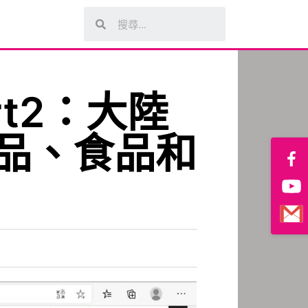
rt2：大陸
品、食品和