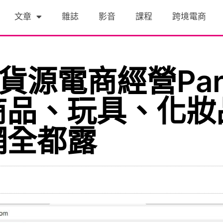
文章
雜誌
影音
課程
跨境電商
無貨源電商經營Pa
商品、玩具、化妝
網全都露