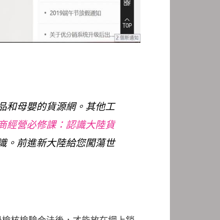
品和母嬰的貨源網。其他工
商經營必修課：認識大陸貨
識。前進新大陸給您闖蕩世