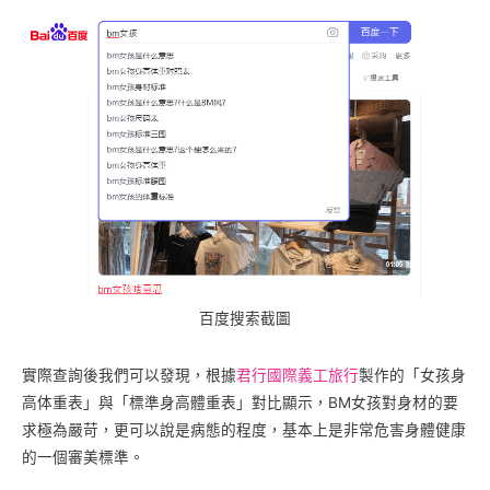
百度搜索截圖
​實際查詢後我們可以發現，根據
君行國際義工旅行
製作的「女孩身
高体重表」與「標準身高體重表」對比顯示，BM女孩對身材的要
求極為嚴苛，更可以說是病態的程度，基本上是非常危害身體健康
的一個審美標準。