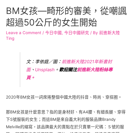
BM女孩—畸形的審美，從嘲諷
超過50公斤的女生開始
Leave a Comment
/
今日中國
,
今日中國研究
/ By
前進新大陸
Ting
文：李依庭／圖：
前進新大陸2021年新書封
面
、
Unsplash
。
歡迎關注
前進新大陸粉絲專
頁。
2020年BM女孩一詞席捲整個中國大陸的抖音、時尚、穿搭圈。
那BM女孩是什麼意思？指的是身材好、有A4腰、有細長腿、穿得
下S號服裝的女生；而這BM是來自義大利的服裝品牌Brandy
Melville的縮寫，該品牌最大的賣點在於只賣單一尺碼：Ｓ號的服