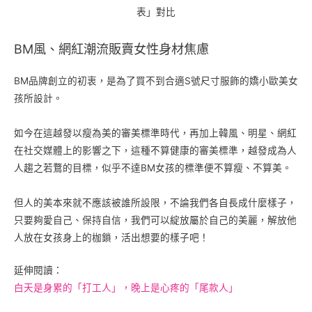
表」對比
​BM風、網紅潮流販賣女性身材焦慮
BM品牌創立的初衷，是為了買不到合適S號尺寸服飾的嬌小歐美女
孩所設計。
如今在這越發以瘦為美的審美標準時代，再加上韓風、明星、網紅
在社交媒體上的影響之下，這種不算健康的審美標準，越發成為人
人趨之若鶩的目標，似乎不達BM女孩的標準便不算瘦、不算美。
但人的美本來就不應該被誰所設限，不論我們各自長成什麼樣子，
只要夠愛自己、保持自信，我們可以綻放屬於自己的美麗，解放他
人放在女孩身上的枷鎖，活出想要的樣子吧！
延伸閱讀：
白天是身累的「打工人」，晚上是心疼的「尾款人」