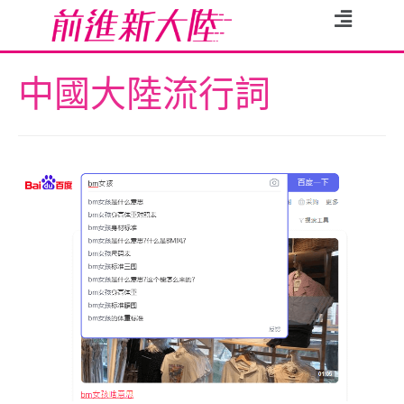
中國大陸流行詞