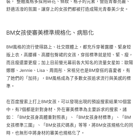
裝，ˊ整體風格多採用碎花、條紋、格子的元素，營造青春亮麗、
舒適活潑的氛圍，讓穿上的女孩們都被打造成陽光青春美少女。
BM女孩使審美標準規格化、病態化
BM風格的流行使得路上、社交媒體上，都充斥穿著露腰、緊身短
版上衣，高腰褲、高腰包臀裙的女孩，穿搭標準就是短、緊、瘦，
而且瘦還要更瘦；加上目前螢光幕前各大知名的流量女星如：歐陽
娜娜、Jennie、Lisa、周雨彤、宋祖兒也是BM穿搭的喜愛者，有
了她們的「加持」，BM風格成為了多數女孩追求流行與美感的標
準。
在百度搜索上打上BM女孩，可以發現出現的預設搜索結果10個當
中，有7個都是針對身材、外在審美標準為主要訴求的搜索，諸
如：「BM女孩身高體重對照表」、「BM女孩身材標準」、「BM
女孩標準三圍」、「BM女孩尺碼表」等等，將BM女孩規格化的同
時，也無形中將身材的審美也規格化了。