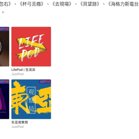
左忽右》、《杯弓舌癮》、《去現場》、《貝望錄》、《海格力斯電台》
目。