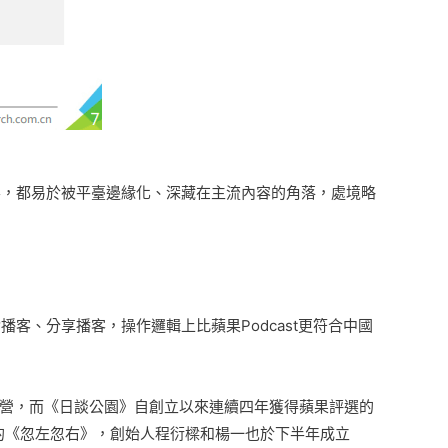
客，都易於被平臺邊緣化、深藏在主流內容的角落，處境略
客、分享播客，操作邏輯上比蘋果Podcast更符合中國
化經營，而《日談公園》自創立以來連續四年獲得蘋果評選的
的《忽左忽右》，創始人程衍樑和楊一也於下半年成立