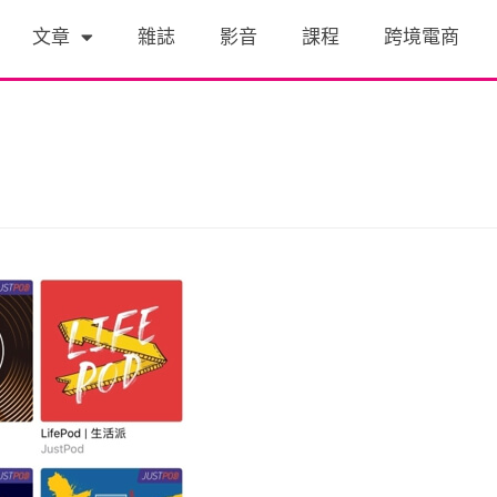
文章
雜誌
影音
課程
跨境電商