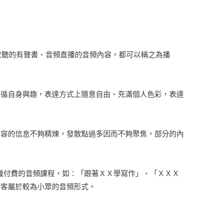
與收聽的有聲書、音頻直播的音頻內容，都可以稱之為播
遵循自身興趣，表達方式上隨意自由、充滿個人色彩，表達
內容的信息不夠精煉，發散點過多因而不夠聚焦，部分的內
識付費的音頻課程，如：「跟著ＸＸ學寫作」、「ＸＸＸ
播客屬於較為小眾的音頻形式。