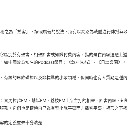
t在中國稱之為「播客」，按照廣義的說法，所有以網路為載體進行傳播
它區別於有聲書、相聲評書或知識付費內容，指的是在內容選題上
如中國較為知名的Podcast節目：《忽左忽右》、《日談公園》。
、有趣的思維碰撞以及非標準的小眾領域，但同時也有人質疑這種
：喜馬拉雅FM、蜻蜓FM、荔枝FM上所主打的相聲、評書內容、知
服務，它們也是標榜自己為有聲小說平臺而非播客平臺，相形之下
容的定義並未十分清楚。