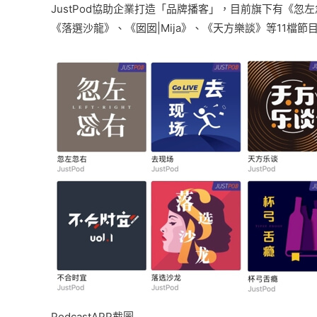
JustPod協助企業打造「品牌播客」，目前旗下有《忽
《落選沙龍》、《囡囡|Mija》、《天方樂談》等11檔節
PodcastAPP截圖