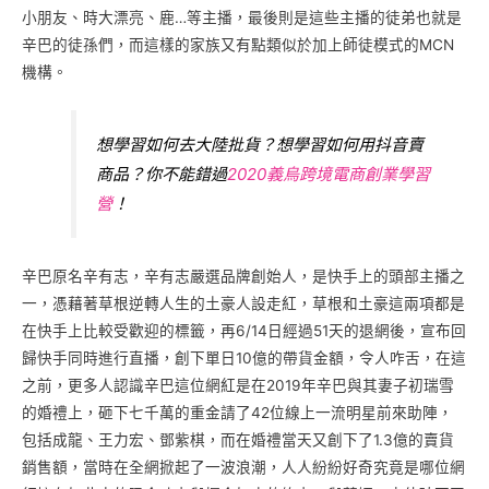
小朋友、時大漂亮、鹿…等主播，最後則是這些主播的徒弟也就是
辛巴的徒孫們，而這樣的家族又有點類似於加上師徒模式的MCN
機構。
想學習如何去大陸批貨？想學習如何用抖音賣
商品？你不能錯過
2020義烏跨境電商創業學習
營
！
辛巴原名辛有志，辛有志嚴選品牌創始人，是快手上的頭部主播之
一，憑藉著草根逆轉人生的土豪人設走紅，草根和土豪這兩項都是
在快手上比較受歡迎的標籤，再6/14日經過51天的退網後，宣布回
歸快手同時進行直播，創下單日10億的帶貨金額，令人咋舌，在這
之前，更多人認識辛巴這位網紅是在2019年辛巴與其妻子初瑞雪
的婚禮上，砸下七千萬的重金請了42位線上一流明星前來助陣，
包括成龍、王力宏、鄧紫棋，而在婚禮當天又創下了1.3億的賣貨
銷售額，當時在全網掀起了一波浪潮，人人紛紛好奇究竟是哪位網