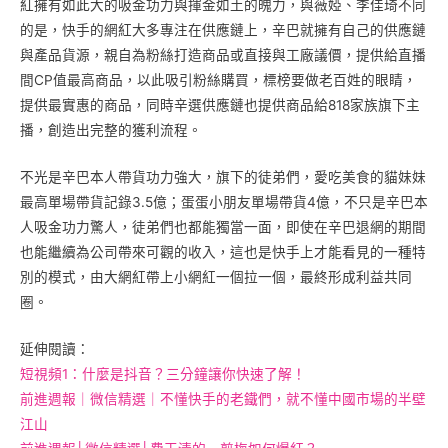
紅擁有如此大的吸金功力與揮金如土的魄力，與薇婭、李佳琦不同
的是，快手的網紅大多專注在供應鏈上，辛巴就擁有自己的供應鏈
與產品貨源，親自為粉絲打造商品或直接與工廠議價，提供給直播
間CP值最高商品，以此吸引粉絲購買，標榜要做老百姓的眼睛，
提供最實惠的商品，同時辛選供應鏈也提供商品給818家族旗下主
播，創造出完整的獲利流程。
不光是辛巴本人帶貨功力強大，旗下的徒弟們，愛吃美食的貓妹妹
最高單場帶貨記錄3.5億；蛋蛋小朋友單場帶貨4億，不只是辛巴本
人吸金功力驚人，徒弟們也都能獨當一面，即使在辛巴退網的期間
也能繼續為公司帶來可觀的收入，這也是快手上才能看見的一種特
別的模式，由大網紅帶上小網紅一個拉一個，最終形成利益共同
圈。
延伸閱讀：
短視頻1：什麼是抖音？三分鐘讓你快速了解！
前進週報｜微信精選｜不懂快手的老鐵們，就不懂中國市場的半壁
江山