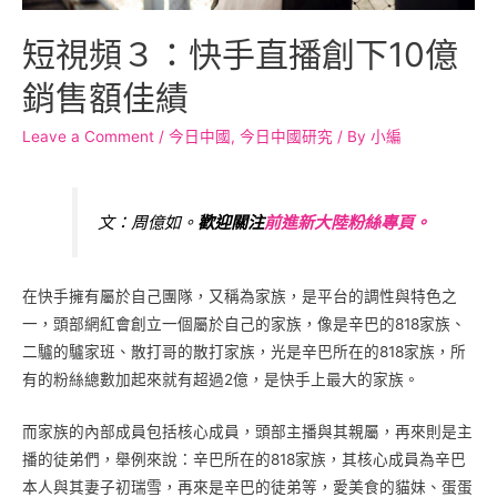
短視頻３：快手直播創下10億
銷售額佳績
Leave a Comment
/
今日中國
,
今日中國研究
/ By
小編
文：周億如。
歡迎關注
前進新大陸粉絲專頁。
在快手擁有屬於自己團隊，又稱為家族，是平台的調性與特色之
一，頭部網紅會創立一個屬於自己的家族，像是辛巴的818家族、
二驢的驢家班、散打哥的散打家族，光是辛巴所在的818家族，所
有的粉絲總數加起來就有超過2億，是快手上最大的家族。
而家族的內部成員包括核心成員，頭部主播與其親屬，再來則是主
播的徒弟們，舉例來說：辛巴所在的818家族，其核心成員為辛巴
本人與其妻子初瑞雪，再來是辛巴的徒弟等，愛美食的貓妹、蛋蛋