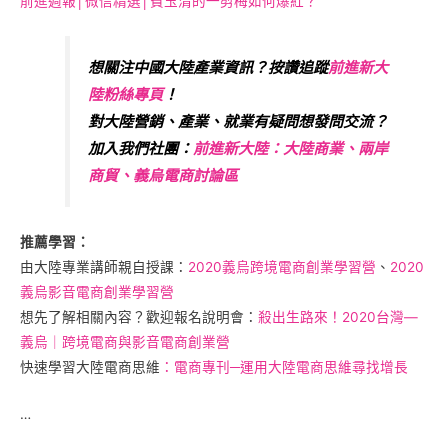
前進週報│微信精選│費玉清的一剪梅如何爆紅？
想關注中國大陸產業資訊？按讚追蹤
前進新大
陸粉絲專頁
！
對大陸營銷、產業、就業有疑問想發問交流？
加入我們社團：
前進新大陸：大陸商業、兩岸
商貿、義烏電商討論區
推薦學習：
由大陸專業講師親自授課：
2020義烏跨境電商創業學習營
、
2020
義烏影音電商創業學習營
想先了解相關內容？歡迎報名說明會：
殺出生路來！2020台灣—
義烏｜跨境電商與影音電商創業營
快速學習大陸電商思維
：電商專刊─運用大陸電商思維尋找增長
…