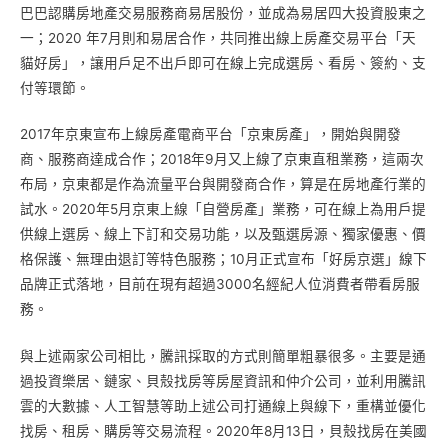
巴巴認購房地產交易服務商易居股份，並成為易居四大投資股東之
一；2020 年7月則和易居合作，共同推出線上房產交易平台「天
貓好房」，讓用戶足不出戶即可在線上完成選房、看房、簽約、支
付等環節。
2017年京東宣布上線房產電商平台「京東房產」，開始與開發
商、服務商達成合作；2018年9月又上線了京東直租業務，這兩次
布局，京東都是作為流量平台與開發商合作，算是在房地產行業的
試水。2020年5月京東上線「自營房產」業務，可在線上為用戶提
供線上選房、線上下訂和交易功能，以及甄選房源、獨家優惠、價
格保護、無理由退訂等特色服務；10月正式宣布「好房京選」線下
品牌正式落地，目前在現有超過3000名經紀人位消費者帶看房服
務。
與上述兩家公司相比，騰訊採取的方式則簡單粗暴很多。主要是通
過投資樂居、鏈家、貝殼找房等房屋資訊和仲介公司，並利用騰訊
雲的大數據、人工智慧等助上述公司打通線上與線下，重構並優化
找房、租房、購房等交易流程。2020年8月13日，貝殼找房在美國