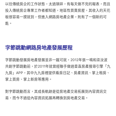
以往傳統房企的工作狀態，太過瑣碎，有每天做不完的報表，而且
投入傳統房企專業工作者都知道，地區性買賣房屋，其收入的天花
板很容易一摸就到，但進入網路房地產企業，則有了一個新的可
能。
字節跳動網路房地產發展歷程
字節跳動發展房地產發展並非一蹴可就，2012年張一鳴和梁汝波
共創字節跳動前，於2011年就曾經聯手做過垂直房產搜尋引擎「九
九房」APP，其中九九房裡提供看房日記、房產資訊、掌上租房、
掌上買房、掌上新房等應用。
對字節跳動而言，其成長軌跡是從房地產交易拓展到內容資訊交
易，而今不過從內容資訊拓展再轉換到房地產交易。