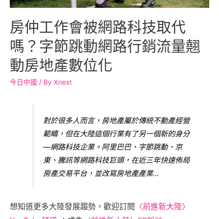
房仲工作會被網路科技取代
嗎？字節跳動網路行銷流量翹
動房地產數位化
今日中國
/ By
Xnest
對於很多人而言，房地產屬於傳統不動產經營
範疇，但在大陸這個行業有了另一個新的身分
—網路科技企業。阿里巴巴、字節跳動、京
東、騰訊等網路科技巨頭，在近三年快速佈局
房產交易平台，並改寫房地產產業…
想知道更多大陸發展趨勢，歡迎訂閱
〈前進新大陸〉