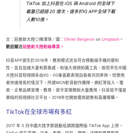
TikTok 加上抖音在 iOS 與 Android 的全球下
載量已超過 20 億次，遠多於IG APP全球下載
人數10億。
文：前進新大陸◎陳澤琪／圖：
Olivier Bergeron
on
Unsplash
。
歡迎關注
前進新大陸粉絲專頁。
抖音APP源生於2016年，應用模式完全符合移動端手機的便利
性，並且加諸大量有節奏感、和強大視頻拍攝工具，故而早先中國
大陸抖音短視頻多由90、00後喜歡表現自我者共同參與。但使用
者快速增長的情況下，所謂MCN影音創作團隊、網紅等投入，電
商、企業品牌宣傳、教育、政令宣導開始大量應用，抖音就不僅是
單純的短視頻社交平台，2018年也開始電商銷售和直播導購。
TikTok在全球市場有多紅
2017 年 5 月中國大陸字節跳動低調將國際版 TikTok App 上架，