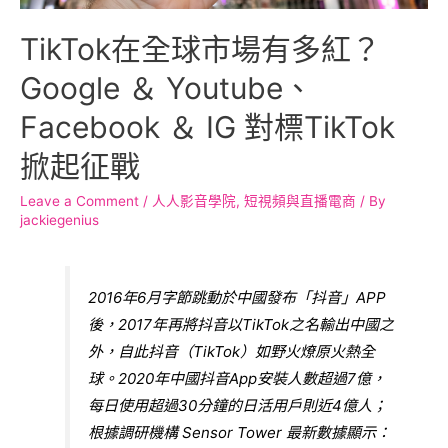
TikTok在全球市場有多紅？
Google ＆ Youtube、
Facebook ＆ IG 對標TikTok
掀起征戰
Leave a Comment
/
人人影音學院
,
短視頻與直播電商
/ By
jackiegenius
2016年6月字節跳動於中國發布「抖音」APP
後，2017年再將抖音以TikTok之名輸出中國之
外，自此抖音（TikTok）如野火燎原火熱全
球。2020年中國抖音App安裝人數超過7億，
每日使用超過30分鐘的日活用戶則近4億人；
根據調研機構 Sensor Tower 最新數據顯示：