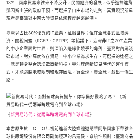
13%。兩岸貿易來往來不降反升，民間經濟的發展，似乎選擇違背
凱因斯主張的政府干預，而選擇了自由市場的走勢，真實現況所呈
現者是臺灣對中國大陸貿易依賴程度越來越深。
臺灣以占比30%優異的IT產業，征服世界；但在全球各式區域經
濟、關稅同盟（RCEP、CPTPP）等協議下，臺灣非IT之70%產業
的中小企業面對世界，則深陷入邊緣化競爭的角落。臺灣對內屬淺
碟市場、對外高度依存貿易，中小企業為求生存，可選擇的途徑之
一就是轉身整合跨境電商新科技，專注理解新貿易時代的運作模
式，才能跳脫地域限制和現存困境，買全球、賣全球，殺出一條生
路。
《
新貿易時代：從兩岸跨境電商到全球市場
》
本書原生於二Ｏ二Ｏ年初前進新大陸媒體邀請華岡集團旗下華雅全
球供應鏈股份有限公司副總經理的呂建毅，系統性規劃〈臺灣商品