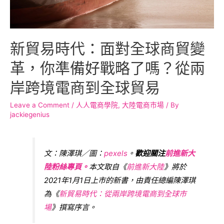
新貿易時代：面對全球商貿變
革，你準備好戰略了嗎？從兩
岸跨境電商到全球貿易
Leave a Comment
/
人人電商學院
,
大陸電商市場
/ By
jackiegenius
文：陳澤琪／圖：
pexels
。
歡迎關注
前進新大
陸粉絲專頁。
本文取自《
前進新大陸
》將於
2021年1月1日上市的新書，由責任總編陳澤琪
為《
新貿易時代：從兩岸跨境電商到全球市
場
》撰寫序言。