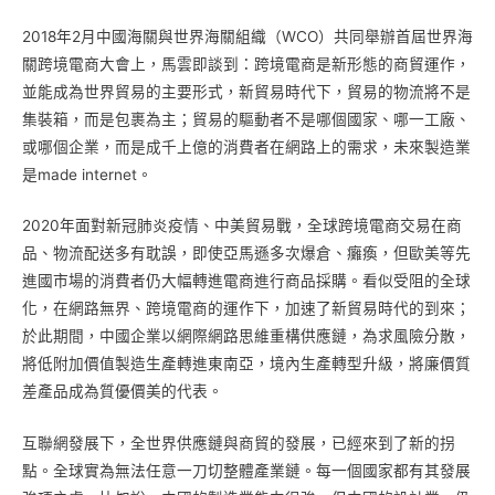
2018年2月中國海關與世界海關組織（WCO）共同舉辦首屆世界海
關跨境電商大會上，馬雲即談到：跨境電商是新形態的商貿運作，
並能成為世界貿易的主要形式，新貿易時代下，貿易的物流將不是
集裝箱，而是包裹為主；貿易的驅動者不是哪個國家、哪一工廠、
或哪個企業，而是成千上億的消費者在網路上的需求，未來製造業
是made internet。
2020年面對新冠肺炎疫情、中美貿易戰，全球跨境電商交易在商
品、物流配送多有耽誤，即使亞馬遜多次爆倉、癱瘓，但歐美等先
進國市場的消費者仍大幅轉進電商進行商品採購。看似受阻的全球
化，在網路無界、跨境電商的運作下，加速了新貿易時代的到來；
於此期間，中國企業以網際網路思維重構供應鏈，為求風險分散，
將低附加價值製造生產轉進東南亞，境內生產轉型升級，將廉價質
差產品成為質優價美的代表。
互聯網發展下，全世界供應鏈與商貿的發展，已經來到了新的拐
點。全球實為無法任意一刀切整體產業鏈。每一個國家都有其發展