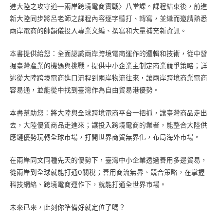
進大陸之攻守道—兩岸跨境電商實戰〉八堂課。課程結束後，前進
新大陸同步將呂老師之課程內容逐字聽打、轉寫，並繼而邀請熟悉
兩岸電商的帥韻儀投入專業文編、撰寫和大量補充新資訊。
本書提供給您：全面認識兩岸跨境電商運作的邏輯和技術，從中發
掘臺灣產業的機遇與挑戰，提供中小企業主制定商業競爭策略；詳
述從大陸跨境電商進口流程到兩岸物流往來，讓兩岸跨境商業電商
容易通，並能從中找到臺灣作為自由貿易港優勢。
本書幫助您：將大陸與全球跨境電商平台一把抓，讓臺灣商品走出
去，大陸優質商品走進來；讓投入跨境電商的業者，能整合大陸供
應鏈優勢玩轉全球市場，打開世界商貿無界化，布局海外市場。
在兩岸同文同種先天的優勢下，臺灣中小企業透過善用多邊貿易，
從兩岸到全球就能打通0關稅；善用商流無界、競合策略，在掌握
科技網絡、跨境電商運作下，就能打通全世界市場。
未來已來，此刻你準備好就定位了嗎？