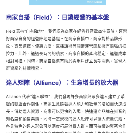
商家自播（Field
）：日銷經營的基本盤
Field 意指“自有陣地”，我們認為商家在經營抖音電商生意時，運營
好商家自身的經營陣地是基礎。在商家自播中，商家對於品牌形
象、貨品選擇、優惠力度、直播話術等關鍵運營節點擁有很強的把
控力。此外，通過長時間的積累，商家自播的產出穩定，運營成本
相對可控。同時，商家自播還有助於與用戶建立長期關係，實現人
群資產的持續積累。
達人矩陣（Alliance
）：生意增長的放大器
Alliance 代表“達人聯盟”，我們發現許多商家與眾多達人建立了緊
密的聯盟合作關係，商家生意隨著達人能力和數量的增加而快速成
長。借助達人資源，商家可以更快的入場，快速建立品牌在抖音的
知名度和銷售業績。同時一定規模的達人矩陣可以擴大流量供給，
各具特色的達人形象可以深度拓展消費人群。而可持續的緊密合作