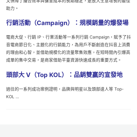
又保障了撮合效率與傭金成本的長期穩定，是放大生意增長的最佳
助力。
行銷活動（Campaign
）：規模銷量的爆發場
電商大促、行銷 IP、行業活動等一系列行銷 Campaign，賦予了抖
音電商節日化、主題化的行銷能力，為用戶不斷創造在抖音上消費
的理由和心智，並借助規模化的流量聚集效應，在短時間內引爆高
成單的集中交易，是商家借助平臺資源快速成長的重要方式。
頭部大 V
（Top KOL
）：品銷雙贏的宣發地
過往的一系列成功案例證明，品牌與明星以及頭部達人等 Top-
KOL …