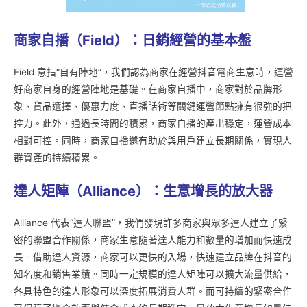
商家自播（Field
）：日銷經營的基本盤
Field 意指“自有陣地”，我們認為商家在經營抖音電商生意時，運營
好商家自身的經營陣地是基礎。在商家自播中，商家對於品牌形
象、貨品選擇、優惠力度、直播話術等關鍵運營節點擁有很強的把
控力。此外，通過長時間的積累，商家自播的產出穩定，運營成本
相對可控。同時，商家自播還有助於與用戶建立長期關係，實現人
群資產的持續積累。
達人矩陣（Alliance
）：生意增長的放大器
Alliance 代表“達人聯盟”，我們發現許多商家與眾多達人建立了緊
密的聯盟合作關係，商家生意隨著達人能力和數量的增加而快速成
長。借助達人資源，商家可以更快的入場，快速建立品牌在抖音的
知名度和銷售業績。同時一定規模的達人矩陣可以擴大流量供給，
各具特色的達人形象可以深度拓展消費人群。而可持續的緊密合作