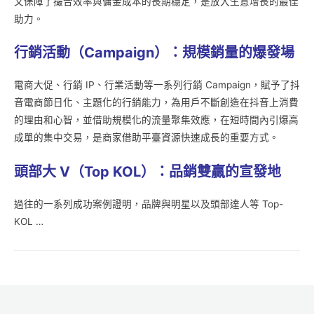
又保障了撮合效率與傭金成本的長期穩定，是放大生意增長的最佳
助力。
行銷活動（Campaign
）：規模銷量的爆發場
電商大促、行銷 IP、行業活動等一系列行銷 Campaign，賦予了抖
音電商節日化、主題化的行銷能力，為用戶不斷創造在抖音上消費
的理由和心智，並借助規模化的流量聚集效應，在短時間內引爆高
成單的集中交易，是商家借助平臺資源快速成長的重要方式。
頭部大 V
（Top KOL
）：品銷雙贏的宣發地
過往的一系列成功案例證明，品牌與明星以及頭部達人等 Top-
KOL …