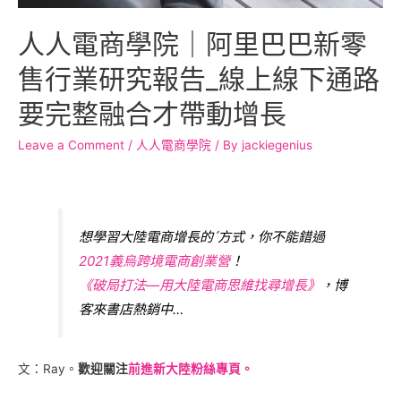
人人電商學院｜阿里巴巴新零
售行業研究報告_線上線下通路
要完整融合才帶動增長
Leave a Comment
/
人人電商學院
/ By
jackiegenius
想學習大陸電商增長的ˊ方式，你不能錯過
2021義烏跨境電商創業營
！
《破局打法—用大陸電商思維找尋增長》
，博
客來書店熱銷中…
文：Ray。
歡迎關注
前進新大陸粉絲專頁。