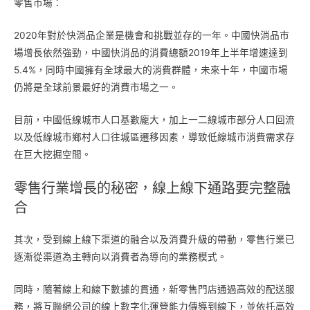
零售市場：
2020年對於快消品企業是機會和挑戰並存的一年。中國快消品市
場增長依然強勁，中國快消品的消費總額2019年上半年增速達到
5.4%，同時中國擁有全球最大的消費群體，未來十年，中國市場
仍將是全球前景最好的消費市場之一。
目前，中國低線城市人口基數龐大，加上一二線城市部分人口回流
以及低線城市鄉村人口往城區遷移因素，導致低線城市消費需求存
在巨大挖掘空間。
零售行業增長的秘密，線上線下通路要完整融
合
其次，受到線上線下渠道的融合以及消費升級的帶動，零售行業已
逐漸從渠道為主轉向以消費者為導向的業務模式。
同時，隨著線上和線下數據的貫通，新零售門店通過高效的配送服
務，將互聯網公司的線上數字化運營能力傳導到線下，並依托高效