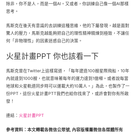
除非，你不是人，而是一個AI。又或者，你訓練自己像一個AI那樣
思考。
馬斯克在後天有意識的去訓練這種思維，他的下屬發現，越是面對
驚人的壓力，馬斯克越能夠把自己的理性精神精煉到極致，不讓任
何「非物理性」的因素迷惑自己的決策。
火星計畫PPT 你也該看一下
馬斯克曾在Twitter上這樣寫道，「每年建造100艘星際飛船，10年
內就達到1000艘，也就意味著每年的運力達到1億噸。或者說每當
地球和火星軌道同步時可以運載大約10萬人。」為此，也製作了一
份PPT，這份火星計畫PTT我們也給你找來了，或許會對你有所啟
發！
連結：
火星計畫PPT
參考資料：本文轉載各微信公眾號, 內容版權屬微信各媒體所有