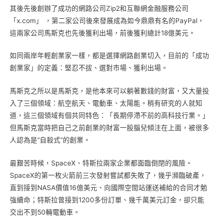
其後先後創辦了成功的網路公司Zip2和互聯網金融服務公司
「x.com」 ，第二家公司後來發展成為如今鼎鼎有名的PayPal，
這兩家公司馬斯克也先後獲利出場，前後獲利總計18億美元。
如同兩岸年輕創業家一樣，都是選擇網路創業切入，目前的「成功
創業家」的定義：堅忍不拔、選對市場、獲利出場。
馬斯克之所以是馬斯克，是他本來可以躺著數錢的財富，又大量投
入了三個領域：航空航天、電動車、太陽能。稍有研究的人就知
道，這三個領域有個共同特色：「長期停滯不前的高科技行業。」
但馬斯克當時把自己之前創業的財富一股腦兒傾注在上面，被很多
人認為是“自殺式”的創業。
最艱苦時候，SpaceX、特斯拉兩家企業都面臨倒閉的風險。
SpaceX的第一枚火箭前三次發射嘗試都失敗了，幾乎瀕臨破產，
直到接到NASA價值16億美元、向國際空間站運送補給的合同才勉
強續命；特斯拉曾接到1200多份訂單、幾千萬美元訂金，卻只能
交出不到50輛電動車。