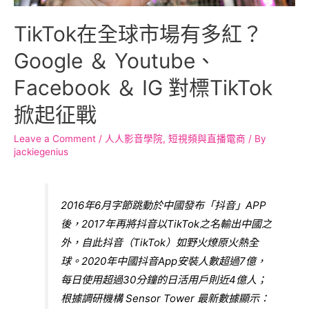
TikTok在全球市場有多紅？
Google ＆ Youtube、
Facebook ＆ IG 對標TikTok
掀起征戰
Leave a Comment
/
人人影音學院
,
短視頻與直播電商
/ By
jackiegenius
2016年6月字節跳動於中國發布「抖音」APP
後，2017年再將抖音以TikTok之名輸出中國之
外，自此抖音（TikTok）如野火燎原火熱全
球。2020年中國抖音App安裝人數超過7億，
每日使用超過30分鐘的日活用戶則近4億人；
根據調研機構 Sensor Tower 最新數據顯示：