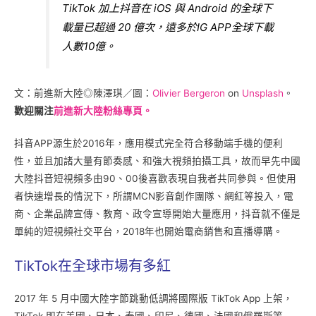
TikTok 加上抖音在 iOS 與 Android 的全球下
載量已超過 20 億次，遠多於IG APP全球下載
人數10億。
文：前進新大陸◎陳澤琪／圖：
Olivier Bergeron
on
Unsplash
。
歡迎關注
前進新大陸粉絲專頁。
抖音APP源生於2016年，應用模式完全符合移動端手機的便利
性，並且加諸大量有節奏感、和強大視頻拍攝工具，故而早先中國
大陸抖音短視頻多由90、00後喜歡表現自我者共同參與。但使用
者快速增長的情況下，所謂MCN影音創作團隊、網紅等投入，電
商、企業品牌宣傳、教育、政令宣導開始大量應用，抖音就不僅是
單純的短視頻社交平台，2018年也開始電商銷售和直播導購。
TikTok在全球市場有多紅
2017 年 5 月中國大陸字節跳動低調將國際版 TikTok App 上架，