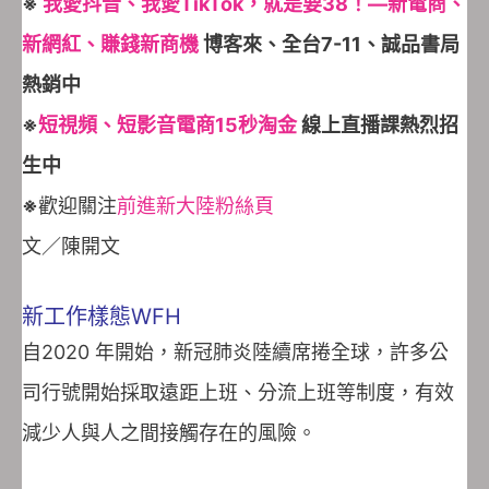
※
我愛抖音、我愛TikTok，就是要38！—新電商、
新網紅、賺錢新商機
博客來、全台7-11、誠品書局
熱銷中
※
短視頻、短影音電商15秒淘金
線上直播課熱烈招
生中
※
歡迎關注
前進新大陸粉絲頁
文／陳開文
新工作樣態WFH
自2020 年開始，新冠肺炎陸續席捲全球，許多公
司行號開始採取遠距上班、分流上班等制度，有效
減少人與人之間接觸存在的風險。