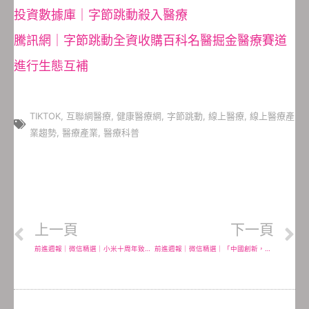
投資數據庫｜字節跳動殺入醫療
騰訊網｜字節跳動全資收購百科名醫掘金醫療賽道
進行生態互補
TIKTOK
,
互聯網醫療
,
健康醫療網
,
字節跳動
,
線上醫療
,
線上醫療產
業趨勢
,
醫療產業
,
醫療科普
上一頁
下一頁
前進週報｜微信精選｜小米十周年致敬過去、現在、未來一往無前的人
前進週報｜微信精選｜「中國創新，全球應用」亞馬遜其實沒有敗走中國