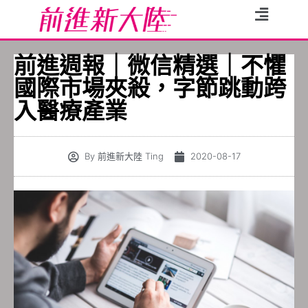
前進週報｜微信精選｜不懼
國際市場夾殺，字節跳動跨
入醫療產業
By
前進新大陸 Ting
2020-08-17