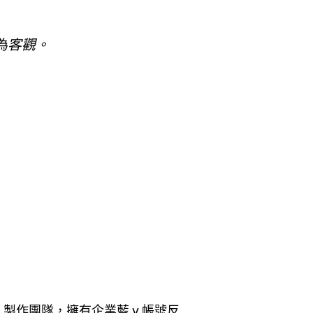
為客觀。
製作團隊，擁有企業藍 v 帳號反