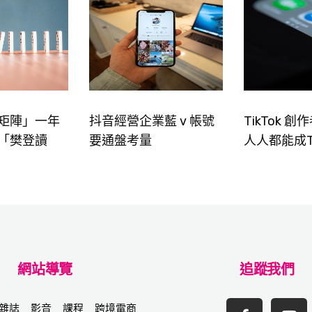
矩陣」一年
抖音經營企業藍 v 帳號
TikTok 
「樊登讀
要通盤考量
人人都能成Ti
網站導覽
追蹤我們
雜誌
影音
課程
跨境電商