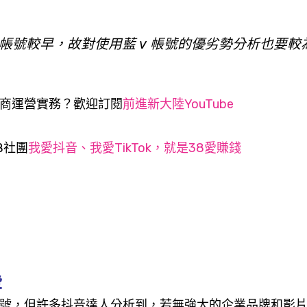
 帳號較早，故對使用藍 v 帳號的優劣勢分析也要較
商運營實務？歡迎訂閱
前進新大陸YouTube
B社團
我愛抖音、我愛TikTok，就是38愛賺錢
些
帳號，但許多抖音達人分析到，若無強大的企業品牌和影片 