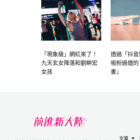
「現象級」網紅來了！
透過「抖音
九天玄女降落和劉畊宏
吸粉過億的
女孩
書」
文章