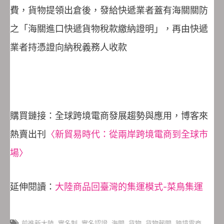
費，貨物提領出倉後，發給快遞業者蓋有海關關防
之「海關進口快遞貨物稅款繳納證明」，再由快遞
業者持憑證向納稅義務人收款
購買鏈接：全球跨境電商發展趨勢與應用，博客來
熱賣出刊
〈新貿易時代：從兩岸跨境電商到全球市
場〉
延伸閱讀：
大陸商品回臺灣的集運模式-菜鳥集運
前進新大陸
,
實名制
,
實名認證
,
海關
,
貨物
,
貨物報關
,
跨境電商