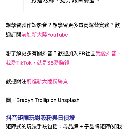
打造粉絲、提升商業價值。
想學習製作短影音？想學習更多電商運營實務？歡
迎訂閱
前進新大陸YouTube
想了解更多有關抖音？歡迎加入FB社團
我愛抖音、
我愛TikTok，就是38愛賺錢
歡迎關注
前進新大陸粉絲頁
圖／Bradyn Trollip on
Unsplash
抖音矩陣玩對吸粉
與日俱增
矩陣式的玩法手段包括：母品牌 + 子品牌矩陣(如我