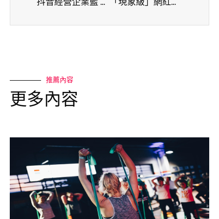
抖音經營企業藍 v 帳號要通盤考量
「現象級」網紅來了！九天玄女降落和劉畊宏女孩
推薦內容
更多內容