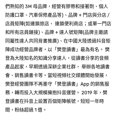
們熟知的 3M 母品牌，經營有膠帶和接著劑、個人
防護口罩、汽車保修產品等)、品牌 + 門店與分店 /
店員矩陣(如連鎖旅店、 連鎖便利商店；或單一門店
和所有店員鏈接)、品牌 + 達人號矩陣(品牌主邀請
同屬性達人共同背書推廣)、在中國大陸透過抖音矩
陣成功經營品牌者，以「樊登讀書」最為有名。 樊
登為大陸知名的知識分享達人，從讀書分享的音頻
產品起家，早期透過深耕企業社群， 舉辦各地讀書
會、銷售讀書卡等。當短視頻社交媒體開始發展，
樊登經營團隊不再墨守「樊登讀書」App 的銷售服
務，轉而投入大規模擁抱抖音運營。 2019 年，樊
登讀書在抖音上設置百個矩陣帳號，短短一年時
間，粉絲超過 1 億。