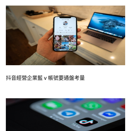
抖音經營企業藍 v 帳號要通盤考量