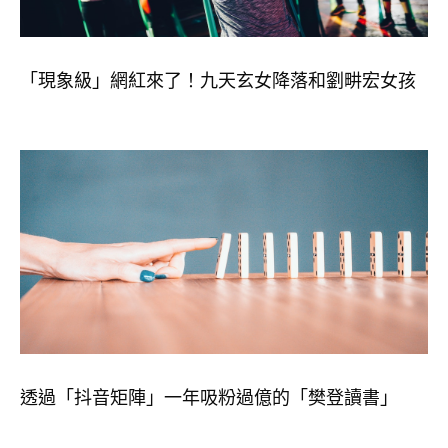
「現象級」網紅來了！九天玄女降落和劉畊宏女孩
透過「抖音矩陣」一年吸粉過億的「樊登讀書」