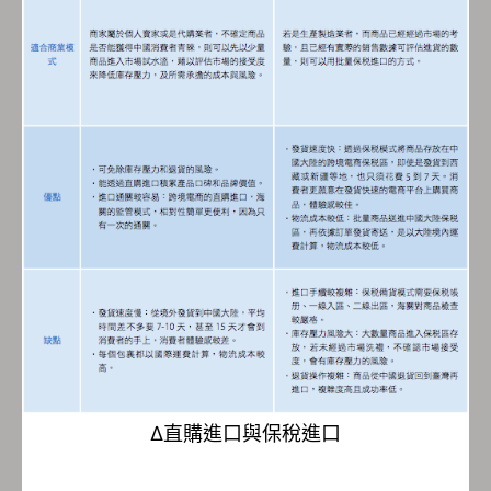
Δ直購進口與保稅進口