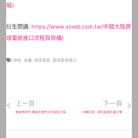
場〉
衍生閱讀:
https://www.xnest.com.tw/中國大陸跨
境電商進口流程與架構/
保稅
,
直購
,
跨境電商
,
跨境電商進口
上一頁
下一頁
後疫情時代 網路巨頭們正在搞點大事情(一)Amazon、Facebook
玩轉抖音，請先認識巨量引擎