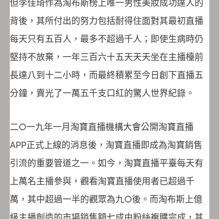
但李佳琦作為淘布斯榜上唯一男性美妝成功達人的
背後，其所付出的努力包括耐得住面對其最初直播
每天只有五百人，最多不超過千人；即使生病時仍
堅持不放棄，一年三百六十五天天天坐在主播檯前
長達八到十二小時，而最終積累至今日創下直播五
分鐘，賣光了一萬五千支口紅的驚人世界紀錄。
二○一九年一月淘寶直播機構大會公開淘寶直播
APP正式上線的消息後，淘寶直播即成為淘寶銷售
引流的重要管道之一。如今，淘寶直播平臺每天有
上萬名主播參與，觀看淘寶直播使用者已超過千
萬，其中超過一半的觀眾為九○後。而淘布斯上億
級主播創造的市場銷售額七成由粉絲複購完成，其