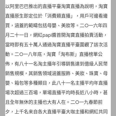
以阿里巴巴推出的直播平臺淘寶直播為說明，淘寶
直播原生即定位於「消費類直播」，用戶可邊看邊
買，涵蓋的範疇包括母嬰、美妝等。二○一六年四
月二十一日，網紅papi醬首開淘寶直播拍賣活動，
當時即有五十萬人通過淘寶直播平臺圍觀了該次活
動。二○一八年底，淘寶「淘布斯」直播榜單公
佈，有八十一名淘主播年引導銷售達到億級人民幣
銷售規模，其銷售領域涵蓋服飾、美妝、珠寶、母
嬰、箱包等多種類目，此八十一名主播平均年直播
場次超過三百場，單場直播平均時長近八小時，甚
且全年無休的主播也大有人在。二○一九春節前
夕，上千名来自各大直播平臺大咖主播和網紅共同