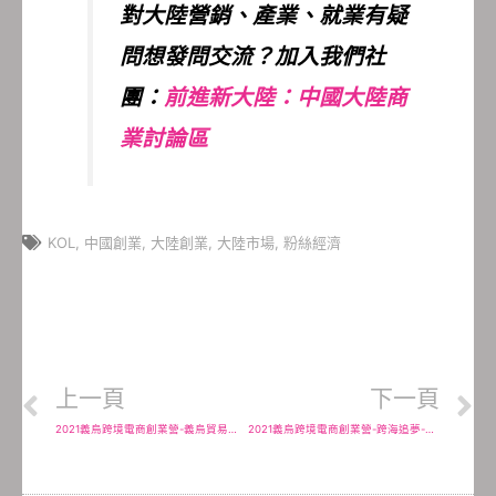
對大陸營銷、產業、就業有疑
問想發問交流？加入我們社
團：
前進新大陸：中國大陸商
業討論區
KOL
,
中國創業
,
大陸創業
,
大陸市場
,
粉絲經濟
上一頁
下一頁
2021義烏跨境電商創業營-義烏貿易入門，八個必去的地方
2021義烏跨境電商創業營-跨海追夢-到義烏工商學院創業學院學電商