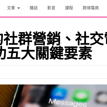
文章
雜誌
影音
課程
跨境電商
的社群營銷、社交
成功五大關鍵要素