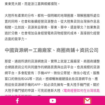
東東莞大朗，而是浙江嘉興桐鄉濮院。
大陸所有產業的分布，都有一個明確的地理圈層，理解圈層所處位
置的同時，也會和後續經營貨源整合，從大陸集貨到台灣操作息息
相關。比如說，貨源來自華南、華東、華中，還是華北？如果集貨
過於分散，也會增加自身經營電商貨物經營的成本，直接弱化經營
店面的競爭力。
中國貨源網＝工廠廠家、商圈商鋪＋資訊公司
那麼，通過所謂的貨源網進貨，實際上就是工廠廠家、商圈商鋪整
合網路資訊公司共同運作的網路買賣與出貨平台。愈具規模的貨源
網平台，多會配套有：手機APP、微信公眾號、微信小程式、服務
窗口的微信和QQ等。因此，想順暢無縫鏈接此些貨源網平台、應
用這些貨源網手機的APP，就必須先擁有一隻大陸手機門號。關於
大陸手機門號的申請，可見前進新大陸
〈電商經營如何在台灣就能
申請大陸手機門號〉
一文。