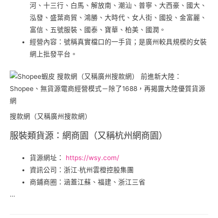
河、十三行、白馬、解放南、潮汕、普寧、大西豪、國大、
泓發、盛葉商貿、鴻勝、大時代、女人街、國投、金富麗、
富信、五號服裝、國泰、寶華、柏美、國潤。
經營內容：號稱真實檔口的一手貨；是廣州較具規模的女裝
網上批發平台。
搜款網（又稱廣州搜款網）
服裝類貨源：網商園（又稱杭州網商園）
貨源網址：
https://wsy.com/
資訊公司：浙江‧杭州雲橙控股集團
商鋪商圈：涵蓋江蘇、福建、浙江三省
…