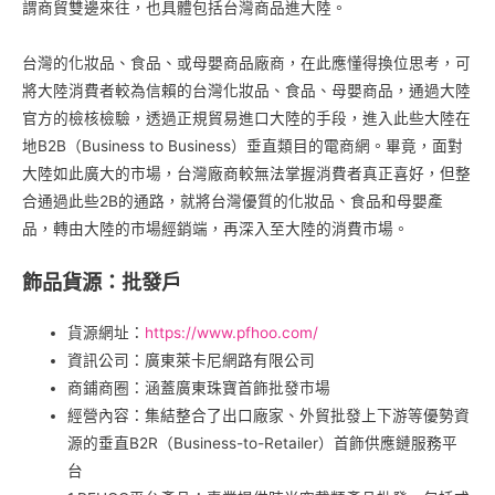
謂商貿雙邊來往，也具體包括台灣商品進大陸。
台灣的化妝品、食品、或母嬰商品廠商，在此應懂得換位思考，可
將大陸消費者較為信賴的台灣化妝品、食品、母嬰商品，通過大陸
官方的檢核檢驗，透過正規貿易進口大陸的手段，進入此些大陸在
地B2B（Business to Business）垂直類目的電商網。畢竟，面對
大陸如此廣大的市場，台灣廠商較無法掌握消費者真正喜好，但整
合通過此些2B的通路，就將台灣優質的化妝品、食品和母嬰產
品，轉由大陸的市場經銷端，再深入至大陸的消費市場。
飾品貨源：批發戶
貨源網址：
https://www.pfhoo.com/
資訊公司：廣東萊卡尼網路有限公司
商鋪商圈：涵蓋廣東珠寶首飾批發市場
經營內容：集結整合了出口廠家、外貿批發上下游等優勢資
源的垂直B2R（Business-to-Retailer）首飾供應鏈服務平
台