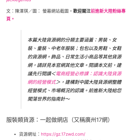
文：陳澤琪／圖： 螢幕網站截圖。
歡迎關注
前進新大陸粉絲專
頁。
本篇大陸貨源網的分類主要涵蓋：男裝、女
裝、童裝、中老年服裝；包包以及男鞋、女鞋
的貨源網。飾品、日常生活小商品等其他貨源
網，請詳見本官網其他文章。閱讀本文前，建
議先行閱讀＜
電商經營必修課：認識大陸貨源
網的經營模式
＞，建構對中國大陸貨源網整體
經營模式、市場概況的認識。前進新大陸給您
闖蕩世界的指南針～
服裝類貨源：一起做網店（又稱廣州17網）
貨源網址：
https://gz.17zwd.com/