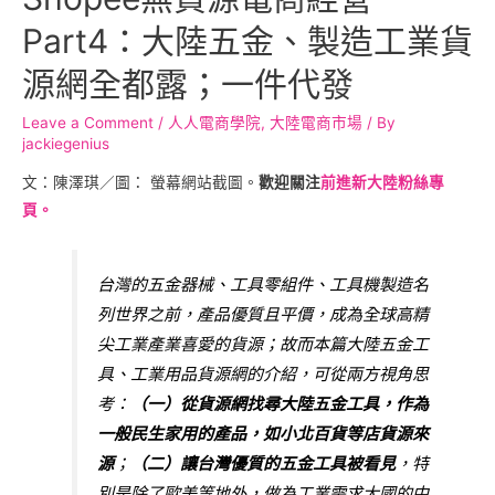
Part4：大陸五金、製造工業貨
源網全都露；一件代發
Leave a Comment
/
人人電商學院
,
大陸電商市場
/ By
jackiegenius
文：陳澤琪／圖： 螢幕網站截圖。
歡迎關注
前進新大陸粉絲專
頁。
台灣的五金器械、工具零組件、工具機製造名
列世界之前，產品優質且平價，成為全球高精
尖工業產業喜愛的貨源；故而本篇大陸五金工
具、工業用品貨源網的介紹，可從兩方視角思
考：
（一）從貨源網找尋大陸五金工具，作為
一般民生家用的產品，如小北百貨等店貨源來
源
；
（二）讓台灣優質的五金工具被看見
，特
別是除了歐美等地外，做為工業需求大國的中