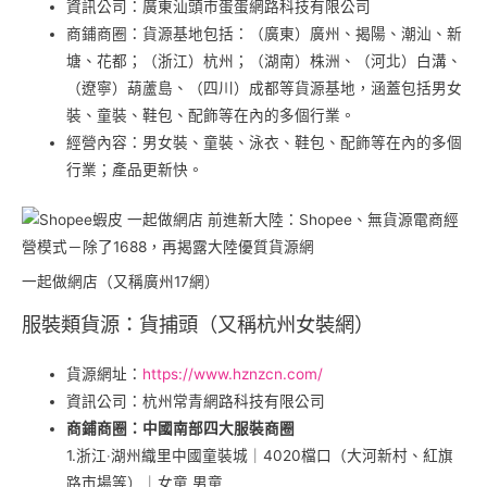
資訊公司：廣東汕頭市蛋蛋網路科技有限公司
商鋪商圈：貨源基地包括：（廣東）廣州、揭陽、潮汕、新
塘、花都；（浙江）杭州；（湖南）株洲、（河北）白溝、
（遼寧）葫蘆島、（四川）成都等貨源基地，涵蓋包括男女
裝、童裝、鞋包、配飾等在內的多個行業。
經營內容：男女裝、童裝、泳衣、鞋包、配飾等在內的多個
行業；產品更新快。
一起做網店（又稱廣州17網）
服裝類貨源：貨捕頭（又稱杭州女裝網）
貨源網址：
https://www.hznzcn.com/
資訊公司：杭州常青網路科技有限公司
商鋪商圈：中國南部四大服裝商圈
1.浙江‧湖州織里中國童裝城｜4020檔口（大河新村、紅旗
路市場等）｜女童 男童