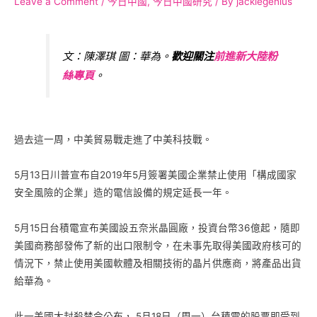
Leave a Comment
/
今日中國
,
今日中國研究
/ By
jackiegenius
文：陳澤琪 圖：華為。
歡迎關注
前進新大陸粉
絲專
頁
。
過去這一周，中美貿易戰走進了中美科技戰。
5月13日川普宣布自2019年5月簽署美國企業禁止使用「構成國家
安全風險的企業」造的電信設備的規定延長一年。
5月15日台積電宣布美國設五奈米晶圓廠，投資台幣36億起，隨即
美國商務部發佈了新的出口限制令，在未事先取得美國政府核可的
情況下，禁止使用美國軟體及相關技術的晶片供應商，將產品出貨
給華為。
此一美國大封殺禁令公布， 5月18日（周一）台積電的股票即受到