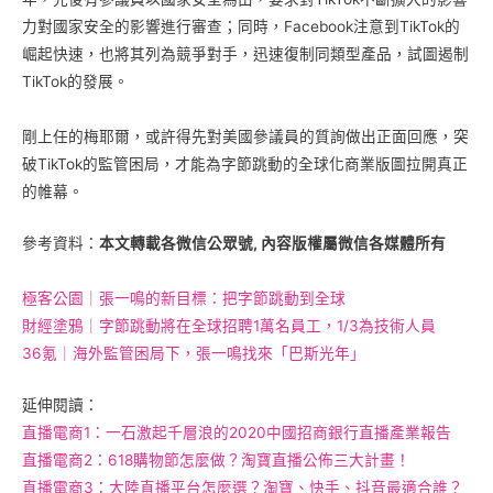
⼒對國家安全的影響進⾏審查；同時，Facebook注意到TikTok的
崛起快速，也將其列為競爭對手，迅速復制同類型產品，試圖遏制
TikTok的發展。
剛上任的梅耶爾，或許得先對美國參議員的質詢做出正面回應，突
破TikTok的監管困局，才能為字節跳動的全球化商業版圖拉開真正
的帷幕。
參考資料：
本文轉載各微信公眾號, 內容版權屬微信各媒體所有
極客公園｜張一鳴的新目標：把字節跳動到全球
財經塗鴉｜字節跳動將在全球招聘1萬名員工，1/3為技術人員
36氪｜海外監管困局下，張一鳴找來「巴斯光年」
延伸閱讀：
直播電商1：一石激起千層浪的2020中國招商銀行直播產業報告
直播電商2：618購物節怎麼做？淘寶直播公佈三大計畫！
直播電商3：大陸直播平台怎麼選？淘寶、快手、抖音最適合誰？