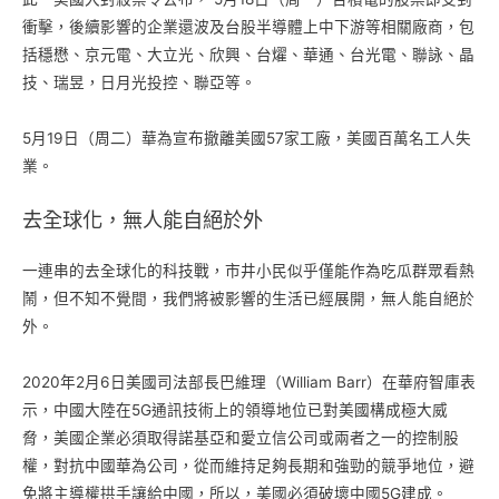
衝擊，後續影響的企業還波及台股半導體上中下游等相關廠商，包
括穩懋、京元電、大立光、欣興、台燿、華通、台光電、聯詠、晶
技、瑞昱，日月光投控、聯亞等。
5月19日（周二）華為宣布撤離美國57家工廠，美國百萬名工人失
業。
去全球化，無人能自絕於外
一連串的去全球化的科技戰，市井小民似乎僅能作為吃瓜群眾看熱
鬧，但不知不覺間，我們將被影響的生活已經展開，無人能自絕於
外。
2020年2月6日美國司法部長巴維理（William Barr）在華府智庫表
示，中國大陸在5G通訊技術上的領導地位已對美國構成極大威
脅，美國企業必須取得諾基亞和愛立信公司或兩者之一的控制股
權，對抗中國華為公司，從而維持足夠長期和強勁的競爭地位，避
免將主導權拱手讓給中國，所以，美國必須破壞中國5G建成。