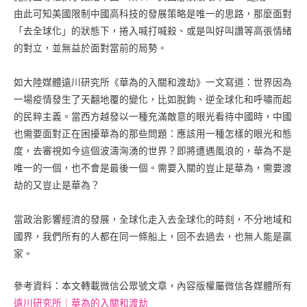
由此可知美國限制中國高科技的發展策略是唯一的思路，那麼面對
「去全球化」的狀態下，捲入喊打喊殺、或是叫好叫讚等高張情緒
的對立，並無益於面對當前的局勢。
如大陸媒體遠川研究所《華為的入關和渡劫》一文寫道：世界因為
一場疫情發生了天翻地覆的變化，比如脫鉤、逆全球化和呼嘯而起
的民粹主義。當西方越發以一種充滿敵意的眼光看待中國時，中國
也需要面對正在困擾華為的那些問題：應該用一種怎樣的眼光和態
度，去審視如今這個波濤洶湧的世界？即將遭遇風浪的，華為不是
唯一的一個，也不會是最後一個。需要入關的豈止是華為，需要渡
劫的又豈止是華為？
當政治影響經濟的發展，全球化走入去全球化的時刻，不分地域和
國界，我們所有的人都在同一條船上，回不去過去，也無人能是贏
家。
參考資料：本文轉載微信公眾號文章，內容版權屬微信各媒體所有
遠川研究所｜華為的入關和渡劫