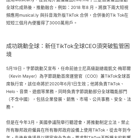
全球化成熟後，推動融合，例如：2018 年8 月，將旗下兩大短視
頻應用musical.ly 與抖音海外版TikTok 合併，合併後的Tik Tok在
短短三個月內便獲得了3000萬用戶。
成功跳動全球：新任TikTok全球CEO須突破監管困
境
5⽉19⽇，字節跳動又宣布，任命前迪士尼高級副總裁凱文·梅耶爾
（Kevin Mayer）為字節跳動首席運營官（COO）兼TikTok全球⾸
席執⾏官，該任命將於2020年6⽉1⽇⽣效；他將負責TikTok、
Helo、⾳樂、遊戲等業務，同時負責字節跳動部分全球職能部門
（不含中國），包括企業發展、銷售、市場、公共事務、安全、法
務。
但是在今年3月，美國參議院舉⾏聽證會，將推動制定立法，禁止
所有聯邦政府僱員在所有聯邦政府設備上使用TikTok，從去年到今
年，先後有參議員以國家安全為由，要求對TikTok不斷擴⼤的影響