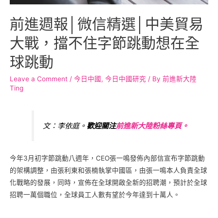
前進週報│微信精選│中美貿易
大戰，擋不住字節跳動想在全
球跳動
Leave a Comment
/
今日中國
,
今日中國研究
/ By
前進新大陸
Ting
文：李依庭。
歡迎關注
前進新大陸粉絲專
頁。
今年3月初字節跳動八週年，CEO張一鳴發佈內部信宣布字節跳動
的架構調整，由張利東和張楠執掌中國區，由張一鳴本人負責全球
化戰略的發展，同時，宣佈在全球開啟全新的招聘潮，預計於全球
招聘一萬個職位，全球員工人數有望於今年達到十萬人。