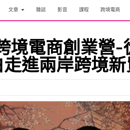
文章
雜誌
影音
課程
跨境電商
烏跨境電商創業營
白走進兩岸跨境新