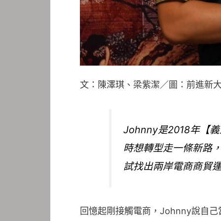
文：陳澤琪、梁紫潔／圖：前進新
Johnny是201
時想轉型走一條新路
試找出兩岸電商商貿
回憶起剛接觸電商，Johnny說