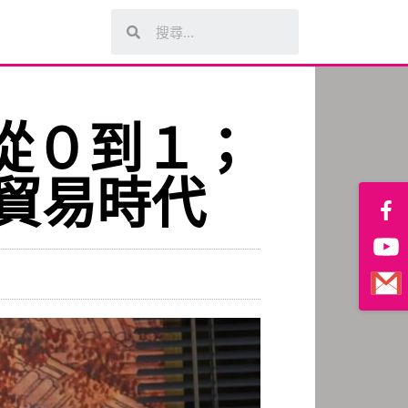
-從０到１；
貿易時代