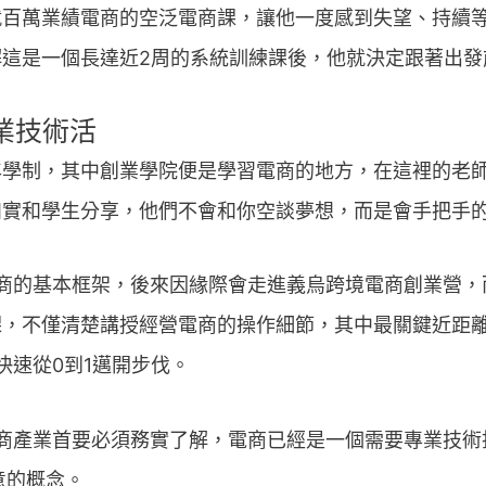
百萬業績電商的空泛電商課，讓他一度感到失望、持續等待
這是一個長達近2周的系統訓練課後，他就決定跟著出發
業技術活
年學制，其中創業學院便是學習電商的地方，在這裡的老
如實和學生分享，他們不會和你空談夢想，而是會手把手
陸電商的基本框架，後來因緣際會走進義烏跨境電商創業營
課，不僅清楚講授經營電商的操作細節，其中最關鍵近距
y快速從0到1邁開步伐。
入電商產業首要必須務實了解，電商已經是一個需要專業技
意的概念。