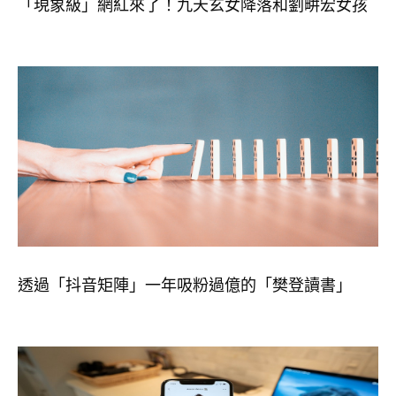
「現象級」網紅來了！九天玄女降落和劉畊宏女孩
透過「抖音矩陣」一年吸粉過億的「樊登讀書」