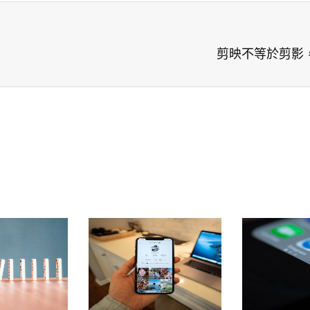
剪映不等於剪影