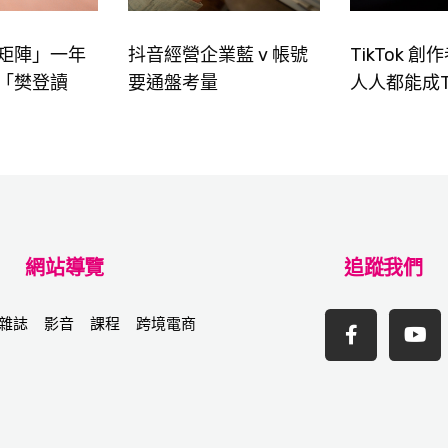
矩陣」一年
抖音經營企業藍 v 帳號
TikTok 
「樊登讀
要通盤考量
人人都能成Ti
網站導覽
追蹤我們
雜誌
影音
課程
跨境電商