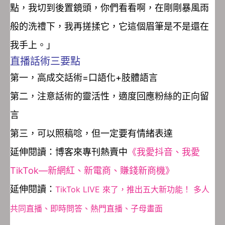
點，我切到後置鏡頭，你們看看啊，在剛剛暴風雨
般的洗禮下，我再搓揉它，它這個眉筆是不是還在
我手上。」
直播話術三要點
第一，高成交話術=口語化+肢體語言
第二，注意話術的靈活性，適度回應粉絲的正向留
言
第三，可以照稿唸，但一定要有情緒表達
延伸閱讀：博客來專刊熱賣中
《我愛抖音、我愛
TikTok—新網紅、新電商、賺錢新商機》
延伸閱讀：
TikTok LIVE 來了，推出五大新功能！ 多人
共同直播、即時問答、熱門直播、子母畫面