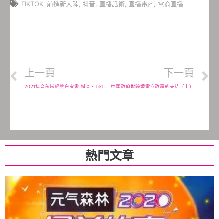
TIKTOK
,
前進新大陸
,
抖音
,
直播話術
,
直播電商
,
電商直播
上一頁
下一頁
2021抖音私域經營白皮書 抖音、TikTok之私域流量經營有方法
中國政府對跨境電商政策的支持（上）
熱門文章