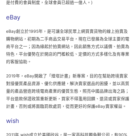
是付費的會員制度，全球會員已超過一億人。)
eBay
eBay創立於1995年，是可讓全球民眾上網買賣貨物的線上拍賣及
購物網站，初期為二手商品交易平台，現在已發展為全球主要的電
商平台之一；因為緣起於拍賣網站，因此銷售方式以議價、拍賣為
特色，平台優勢在於開店的門檻較低、定價的方式多樣化及有專業
的客服協助。
2019年，eBay開啟了「燈塔計畫」新專案，目的在幫助跨境賣家
對接優質產品資源、優化供應鏈，解決賣家選品的困擾，並以高質
量的產品營造跨境電商產業的優質生態，照亮中國品牌出海之路；
平台退款保證政策重新更新，買家不得濫用回饋、退貨或買家保護
計畫，否則或將面臨罰款處罰，從而更好的保護eBay賣家權益。
wish
2011年 wish成立於美國矽谷，是一家高科技獨角獸公司，有90%