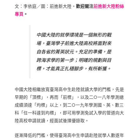
文：李依庭／圖：前進新大陸。
歡迎關注
前進新大陸粉絲
專頁
。
中國大陸的就學環境是一個無形的戰
場，臺灣學子前進大陸高校將面對來
自各省的菁英狀元。充足的準備，是
跨海求學的第一步；明確的規劃與目
標，才能真正扎穩腳步，有所斬獲。
中國大陸相繼放寬臺灣高中生赴陸就讀大學的門檻，先是
早期的「頂標」，再而「前標」，以及二○一八年學測總
成績須達「均標」以上，到二○一九年學測國、英、數三
科「任一科達到均標」，即可用學測免試入學的管道向大
陸高校申請就讀，經面試後擇優錄取。
逐漸降低的門檻，使得臺灣高中生申請赴陸就學人數逐年