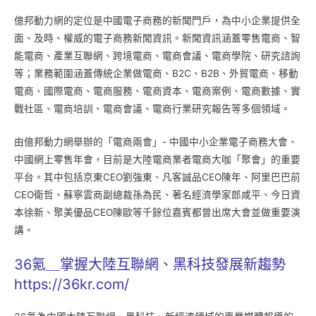
億邦動力網的定位是中國電子商務的新聞門戶，為中小企業提供全
面、及時、權威的電子商務新聞資訊。新聞資訊涵蓋零售電商、智
能電商、產業互聯網、跨境電商、電商會議、電商學院、研究諮詢
等；業務範圍涵蓋傳統企業做電商、B2C、B2B、外貿電商、移動
電商、國際電商、電商服務、電商資本、電商案例、電商數據、實
戰社區、電商培訓、電商會議、電商行業研究報告等多個領域。
由億邦動力網舉辦的「電商兩會」- 中國中小企業電子商務大會、
中國網上零售年會，目前是大陸電商業者電商大咖「聚會」的重要
平台。其中包括京東CEO劉強東、凡客誠品CEO陳年、阿里巴巴前
CEO衛哲、蘇寧雲商副總裁孫為民、著名經濟學家郎咸平、今日資
本徐新、聚美優品CEO陳歐等千餘位嘉賓都曾出席大會並做重要演
講。
36氪＿掌握大陸互聯網、黑科技發展新趨勢
https://36kr.com/