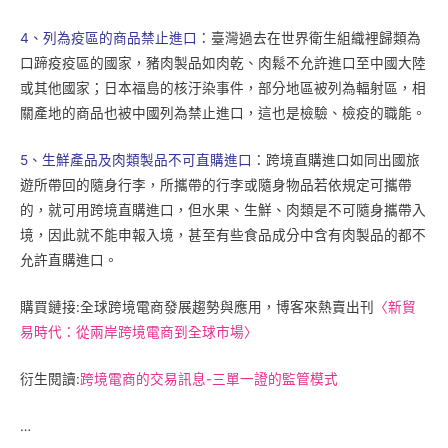
4、列為疫區的商品禁止進口：
臺灣過去在世界衛生組織裡歸類為
口蹄疫疫區的國家，豬肉製品如肉乾、肉鬆不允許進口至中國大陸
或其他國家；日本福島的核汙染事件，部分地區被列為輻射區，相
關產地的商品也被中國列為禁止進口，這也是檢驗、檢疫的職能。
5、生鮮產品及肉類製品不可直購進口：
跨境直購進口如同出國旅
遊所帶回的隨身行李，所攜帶的行李或隨身物品若依規定可攜帶
的，就可用跨境直購進口，但水果、生鮮、肉類是不可隨身攜帶入
境，因此就不能申報入境，甚至有些食品成分中含有肉製品的都不
允許直購進口。
購買鏈接:全球跨境電商發展趨勢與應用，博客來熱賣出刊
〈新貿
易時代：從兩岸跨境電商到全球市場〉
衍生閱讀:
跨境電商的交易訊息-三單一證的監管模式
…