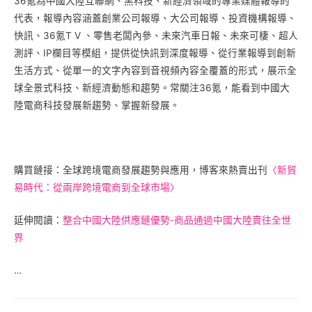
36氪為中國大陸互聯網、黑科技、新經濟領域的專業媒體報導的
代表，報導內容涵蓋創業公司報導、大公司報導、投資機構報導、
快訊、36氪T V 、零售老闆內參、未來汽車日報、未來可棲、超人
測評、IP欄目等模組，提供從快訊到深度報導、從行業報導到創新
生活方式、從單一的文字內容到音視頻內容全覆蓋的形式，展示全
球全景式科技、新經濟動態和趨勢。常關注36氪，能看到中國大
陸電商科技發展新趨勢、掌握新發展。
購買鏈接：全球跨境電商發展趨勢與應用，博客來熱賣出刊
〈新貿
易時代：從兩岸跨境電商到全球市場〉
延伸閱讀：
整合中國大陸供應鏈優勢-商品通過中國大陸賣往全世
界
…