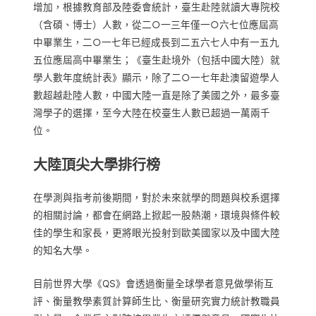
增加，根據教育部及陸委會統計，臺生赴陸就讀大專院校
（含碩、博士）人數，從二○一三年僅一○六七位應屆高
中畢業生，二○一七年已經成長到二五六七人中有一五九
五位應屆高中畢業生；《臺生赴境外（包括中國大陸）就
學人數年度統計表》顯示，除了二○一七年赴澳留遊學人
數超越赴陸人數，中國大陸一直是除了美國之外，最多臺
灣學子的選擇，至今大陸在校臺生人數已超過一萬兩千
位。
大陸頂尖大學排行榜
在學測與指考前後期間，對於未來就學的問題與校系選擇
的相關討論，都會在網路上掀起一股熱潮，環境與條件較
佳的學生和家長，更將眼光投射到歐美國家以及中國大陸
的知名大學。
目前世界大學《QS》會透過衡量全球學者意見做學術互
評、衡量教學素質計算師生比、衡量研究實力統計教職員