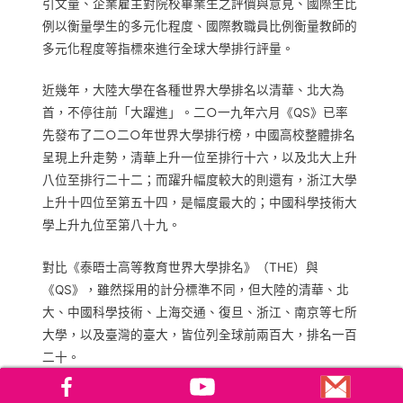
引文量、企業雇主對院校畢業生之評價與意見、國際生比
例以衡量學生的多元化程度、國際教職員比例衡量教師的
多元化程度等指標來進行全球大學排行評量。
近幾年，大陸大學在各種世界大學排名以清華、北大為
首，不停往前「大躍進」。二○一九年六月《QS》已率
先發布了二○二○年世界大學排行榜，中國高校整體排名
呈現上升走勢，清華上升一位至排行十六，以及北大上升
八位至排行二十二；而躍升幅度較大的則還有，浙江大學
上升十四位至第五十四，是幅度最大的；中國科學技術大
學上升九位至第八十九。
對比《泰晤士高等教育世界大學排名》（THE）與
《QS》，雖然採用的計分標準不同，但大陸的清華、北
大、中國科學技術、上海交通、復旦、浙江、南京等七所
大學，以及臺灣的臺大，皆位列全球前兩百大，排名一百
二十。