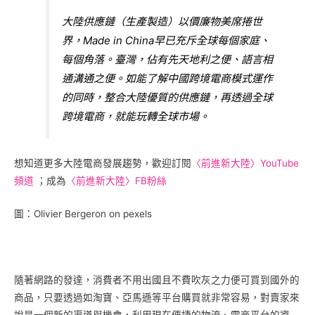
大陸供應鏈（生產製造）以價廉物美席捲世
界，Made in China早已充斥全球每個家庭、
每個角落。臺灣，佔有先天地利之便、語言相
通溝通之便。如能了解中國跨境電商模式運作
的同時，整合大陸優質的供應鏈，再透過全球
跨境電商，就能玩轉全球市場。
想知道更多大陸電商發展趨勢，歡迎訂閱
〈前進新大陸〉YouTube
頻道
；成為
〈前進新大陸〉FB粉絲
圖：Olivier Bergeron on pexels
隨著網路的發達，消費者不用出國且不費吹灰之力便可買到國外的
商品，只要透過如淘寶、亞馬遜等平台購買就非常容易，對賣家來
說是一個新的渠道與機會，利用現在便捷的物流、電商平台的資