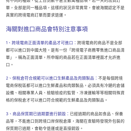
有不同的種類，從上百到數千甚至數萬種品項，若一天的出貨訂
單，全部是同一種品項，這樣的狀況非常異常，會被海關認定不是
真實的跨境電商訂單而要求退運。
海關對進口商品會特別注意事項
1、跨境電商正面清單的產品才可進口：
跨境電商的商品不是全部
都可以進口到中國大陸，是有一份「跨境電子商務零售進口商品清
單」，稱為正面清單，所申報的商品若在正面清單裡面才允許進
口。
2、保稅倉符合規範可以進口生鮮產品及肉類製品：
不是每個跨境
電商保稅區都可以進口生鮮產品和肉類製品，必須具有冷鏈的倉儲
設備、相關專業人員、檢驗檢疫的監管、冷凍運輸等等相關特殊資
格的保稅倉才可以進口符合規範的生鮮產品及肉類製品。
3、商品保質期已過期要進行銷毀：
已經過期的商品如食品、保養
品等，不能進口到跨境口岸保稅倉庫，海關在查驗時發現外包裝的
保質期已過期，會勒令退運或是直接銷毀。