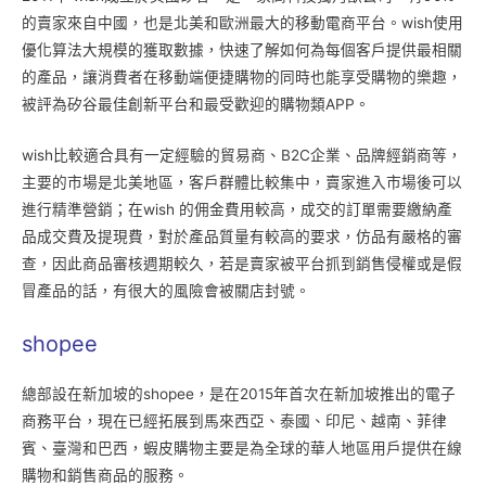
的賣家來自中國，也是北美和歐洲最大的移動電商平台。wish使用
優化算法大規模的獲取數據，快速了解如何為每個客戶提供最相關
的產品，讓消費者在移動端便捷購物的同時也能享受購物的樂趣，
被評為矽谷最佳創新平台和最受歡迎的購物類APP。
wish比較適合具有一定經驗的貿易商、B2C企業、品牌經銷商等，
主要的市場是北美地區，客戶群體比較集中，賣家進入市場後可以
進行精準營銷；在wish 的佣金費用較高，成交的訂單需要繳納產
品成交費及提現費，對於產品質量有較高的要求，仿品有嚴格的審
查，因此商品審核週期較久，若是賣家被平台抓到銷售侵權或是假
冒產品的話，有很大的風險會被關店封號。
shopee
總部設在新加坡的shopee，是在2015年首次在新加坡推出的電子
商務平台，現在已經拓展到馬來西亞、泰國、印尼、越南、菲律
賓、臺灣和巴西，蝦皮購物主要是為全球的華人地區用戶提供在線
購物和銷售商品的服務。