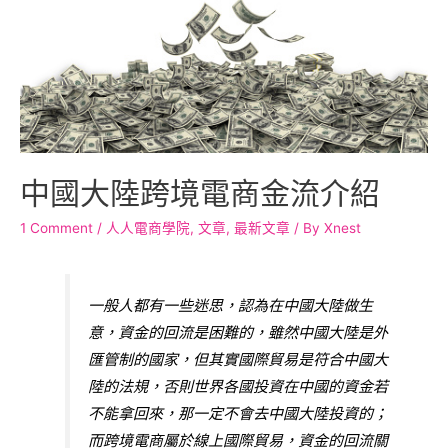
中國大陸跨境電商金流介紹
1 Comment
/
人人電商學院
,
文章
,
最新文章
/ By
Xnest
一般人都有一些迷思，認為在中國大陸做生
意，資金的回流是困難的，雖然中國大陸是外
匯管制的國家，但其實國際貿易是符合中國大
陸的法規，否則世界各國投資在中國的資金若
不能拿回來，那一定不會去中國大陸投資的；
而跨境電商屬於線上國際貿易，資金的回流關