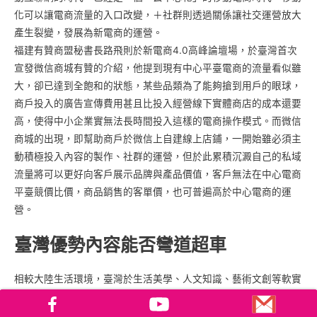
化可以讓電商流量的入口改變，＋社群則透過關係讓社交運營放大
產生裂變，發展為新電商的運營。
福建有贊商盟秘書長路飛則於新電商4.0高峰論壇場，於臺灣首次
宣發微信商城有贊的介紹，他提到現有中心平臺電商的流量看似雖
大，卻已達到全飽和的狀態，某些品類為了能夠搶到用戶的眼球，
商戶投入的廣告宣傳費用甚且比投入經營線下實體商店的成本還要
高，使得中小企業實無法長時間投入這樣的電商操作模式。而微信
商城的出現，即幫助商戶於微信上自建線上店鋪，一開始雖必須主
動積極投入內容的製作、社群的運營，但於此累積沉澱自己的私域
流量將可以更好向客戶展示品牌與產品價值，客戶無法在中心電商
平臺競價比價，商品銷售的客單價，也可普遍高於中心電商的運
營。
臺灣優勢內容能否彎道超車
相較大陸生活環境，臺灣於生活美學、人文知識、藝術文創等軟實
力仍具有優勢。例如，咖啡師、花藝師、書法老師、心理諮商師、
職能治療師、營養師、烘焙師、寵物照顧等，都屬具有專業知識領