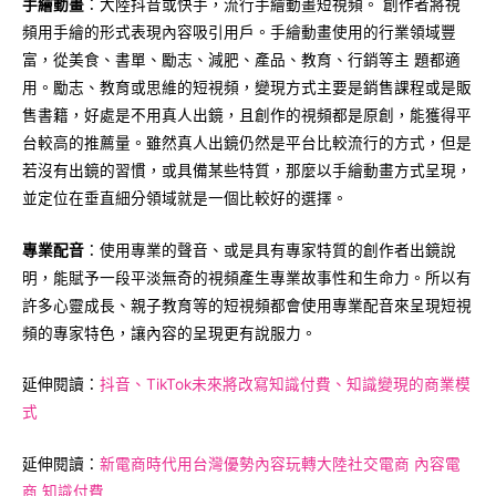
手繪動畫
：大陸抖音或快手，流行手繪動畫短視頻。 創作者將視
頻用手繪的形式表現內容吸引用戶。手繪動畫使用的行業領域豐
富，從美食、書單、勵志、減肥、產品、教育、行銷等主 題都適
用。勵志、教育或思維的短視頻，變現方式主要是銷售課程或是販
售書籍，好處是不用真人出鏡，且創作的視頻都是原創，能獲得平
台較高的推薦量。雖然真人出鏡仍然是平台比較流行的方式，但是
若沒有出鏡的習慣，或具備某些特質，那麼以手繪動畫方式呈現，
並定位在垂直細分領域就是一個比較好的選擇。
專業配音
：使用專業的聲音、或是具有專家特質的創作者出鏡說
明，能賦予一段平淡無奇的視頻產生專業故事性和生命力。所以有
許多心靈成長、親子教育等的短視頻都會使用專業配音來呈現短視
頻的專家特色，讓內容的呈現更有說服力。
延伸閱讀
：
抖音、TikTok未來將改寫知識付費、知識變現的商業模
式
延伸閱讀
：
新電商時代用台灣優勢內容玩轉大陸社交電商 內容電
商 知識付費