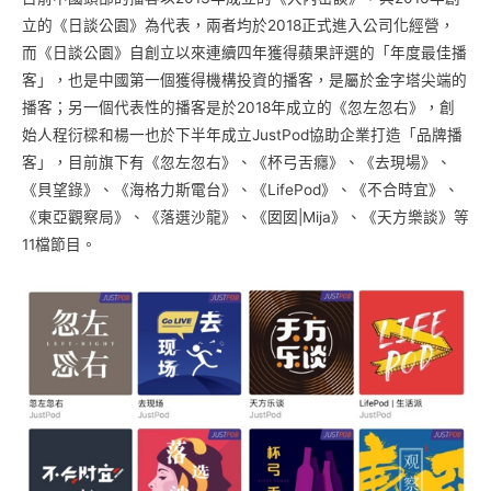
立的《日談公園》為代表，兩者均於2018正式進入公司化經營，
而《日談公園》自創立以來連續四年獲得蘋果評選的「年度最佳播
客」，也是中國第一個獲得機構投資的播客，是屬於金字塔尖端的
播客；另一個代表性的播客是於2018年成立的《忽左忽右》，創
始人程衍樑和楊一也於下半年成立JustPod協助企業打造「品牌播
客」，目前旗下有《忽左忽右》、《杯弓舌癮》、《去現場》、
《貝望錄》、《海格力斯電台》、《LifePod》、《不合時宜》、
《東亞觀察局》、《落選沙龍》、《囡囡|Mija》、《天方樂談》等
11檔節目。