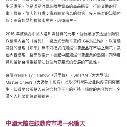
生活應用，於是滿足消費端隨手電商的商品購買；行旅交通的打
車、機票、旅店的訂購；獲取圖文信息的微信；投入學習的知識付
費；影音娛樂的視頻產業等，因運而生。
2016 年被稱為中國大陸知識付費的元年，隨著羅振宇透過音頻製
作精緻內容的《得到》、開放式音頻平臺的《喜馬拉雅》、以答題
賺錢的變現《知乎》等不同模式的知識付費產品在市場上開花，數
位內容變現一路高歌猛進，掀起中國知識付費產業的熱潮，同時反
轉和帶動台灣重新關注數位內容產業的發展的可能性。
台灣Press Play、Hahow（好學校）、SmartM（大大學院）、
Master Cheers（大師線上影音）以及泛科學院於此階段等因運而
生，知識平台所投入者包含數位平台的打造、精緻的內容製作、名
師名人的帶動網路營銷等。
中國大陸在線教育市場一飛衝天