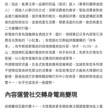
訊。因此，能專注某一品類的知識（資訊）達人（專業的團隊或個
人），透過人以群分的方式，洞察消費者的需求，幫助消費者對商
品進行嚴格篩選，提供專業的眼光、格調與評價，就能建構起消費
者的認知與信任，並進而產生消費、積累深度的社群，進而再產生
二次複購的行動。
新電商代表有鼓勵網友透過文字、圖片、視頻筆記分享內容吸引消
費目光焦點的「小紅書」；有透過社交群組拼團團購的「拼多
多」；有年輕族群著迷的短視頻電商如抖音、快手、VLOG、火
山；透過網紅直播的電商則有淘寶、快手和抖音；有原生於微信生
態圈，以小程序發展的各式應用的微商城等等。
所謂眼球即流量，在各式新電商應用發展興起，加諸愈來愈多所謂
不想降低智商研究算法的消費者、和容易埋沒於大廠商大降價的活
動裡、厭倦追逐打折價格戰卻瞎忙的中小型商家，開始默默地退出
雙十一，似乎也成為另一股趨勢。
內容運營社交轉身電商變現
逃開慶祝狂歡的雙十一，大陸電商更多開始專注穩健踏實地投入電