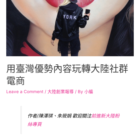
用臺灣優勢內容玩轉大陸社群
電商
Leave a Comment
/
大陸創業報導
/ By
小編
作者/陳澤琪、朱筱娟 歡迎關注
前進新大陸粉
絲專頁