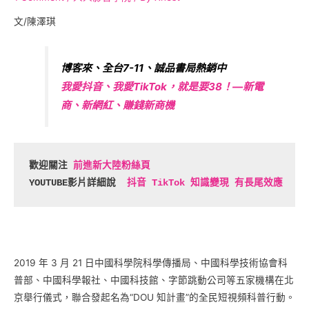
文/陳澤琪
博客來、全台7-11、誠品書局熱銷中
我愛抖音、我愛TikTok，就是要38！—新電
商、新網紅、賺錢新商機
歡迎關注
 前進新大陸粉絲頁
YOUTUBE影片詳細說  
抖音 TikTok 知識變現 有長尾效應
2019 年 3 月 21 日中國科學院科學傳播局、中國科學技術協會科
普部、中國科學報社、中國科技館、字節跳動公司等五家機構在北
京舉行儀式，聯合發起名為“DOU 知計畫”的全民短視頻科普行動。