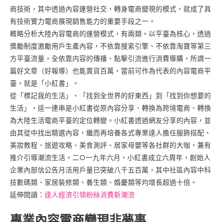
商技術，其中透過內容運營社交，轉身電商變現的模式，就成了具
有技術實力電商展現銷售能力的重要手段之一。
概略分析大陸內容電商的運營模式，有兩類。以平臺為核心，透過
獎勵制度激勵用戶生產內容，不依靠搜索引擎、不依靠淘寶等第三
方平臺流量，全依靠内容的傳播、點擊引流進行消費導購，所謂一
篇好文章（好報導）也能賣貨百萬，當前可作為代表的內容電商平
臺，就是「小紅書」。
從「標記我的生活」、「找到全世界的好東西」到「找到你想要的
生活」，這一連串是小紅書從原內容分享、轉換為跨境電商、轉換
為大陸生活電商平臺的定位轉變。小紅書透過網友分享的內容，並
由其從中找出精選內容，繼而再培養各式專業達人擔任服飾搭配、
美妝教程、旅遊攻略、美食測評、居家母嬰等各社群的大咖，兼有
推介引導潮流生活。二○一九年六月，小紅書成立六周年，創始人
企業內部信公告月活用戶量已突破八千五百萬，其中社區內容中科
技數碼類、家居裝修類、養生類、婚慶類等均增長超過十倍。
延伸閱讀：
達人經濟引領粉絲消費新潮流
專業內容電商變現非夢事