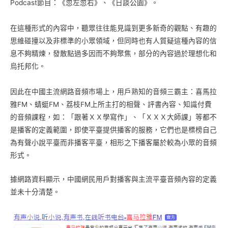
Podcast節目：《忽左忽右》、《日談公園》。
在這種形式的內容中，聽眾往往能見識到更多新奇的觀點、有趣的
思維碰撞以及非標準的小眾領域，但同時也有人質疑這種內容的信
息不夠精煉，發散點過多因而不夠聚焦，部分的內容過於理想化和
烏托邦化。
因此在中國主流網路音頻市場上，用戶熟知的音頻三霸主：喜馬拉
雅FM、蜻蜓FM、荔枝FM上所主打的相聲、評書內容、知識付費
的音頻課程，如：「跟著ＸＸ學寫作」、「ＸＸＸ大師課」等都不
是播客的定義範圍，即使平臺提供播客的服務，它們也是標榜自己
為有聲小說平臺而非播客平臺，相形之下播客屬於較為小眾的音頻
形式。
據網路資料顯示，中國網民用戶對播客與主流平臺音頻內容的定義
並未十分清楚。