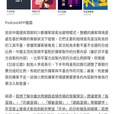
PodcastAPP截圖
目前中國僅有頭部的少數播客探索出變現模式，整體的播客環境還
處在基於興趣的業餘狀況下經營，它們主要的困境首先是沒有良好
的工具平臺，使優質播客被看見；其次則為多數平臺不合適的分成
比例，中國主流的音頻平臺對於播客製作的付費內容（屬於非平臺
方自製的內容），比照平臺方自製內容的分成比例辦理，但根據
《日談公園》創始人李叔表示，下半年時喜馬拉雅已調整了單期付
費分成的比例，有助於提升播客與平臺合作的可能；最後，則是優
質的播客不足，這個小眾的播客市場還需要更多的內容創作者為行
業注入新能量。
結語，
若想了解中國大陸網路音頻市場的發展現況，建議使用「長
音頻」、「在線音頻」、「移動音頻」、「網路音頻」等關鍵字，
在百度上搜尋才能找到較完整並「在地」的分析報告與報導；若想