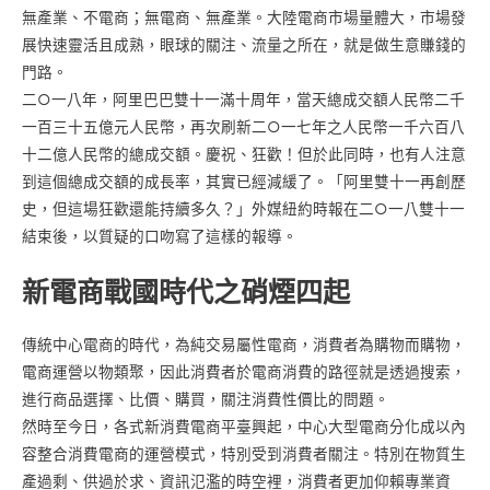
無產業、不電商；無電商、無產業。大陸電商市場量體大，市場發
展快速靈活且成熟，眼球的關注、流量之所在，就是做生意賺錢的
門路。
二○一八年，阿里巴巴雙十一滿十周年，當天總成交額人民幣二千
一百三十五億元人民幣，再次刷新二○一七年之人民幣一千六百八
十二億人民幣的總成交額。慶祝、狂歡！但於此同時，也有人注意
到這個總成交額的成長率，其實已經減緩了。「阿里雙十一再創歷
史，但這場狂歡還能持續多久？」外媒紐約時報在二○一八雙十一
結束後，以質疑的口吻寫了這樣的報導。
新電商戰國時代之硝煙四起
傳統中心電商的時代，為純交易屬性電商，消費者為購物而購物，
電商運營以物類聚，因此消費者於電商消費的路徑就是透過搜索，
進行商品選擇、比價、購買，關注消費性價比的問題。
然時至今日，各式新消費電商平臺興起，中心大型電商分化成以內
容整合消費電商的運營模式，特別受到消費者關注。特別在物質生
產過剩、供過於求、資訊氾濫的時空裡，消費者更加仰賴專業資