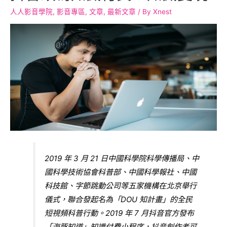
人人影音學院
,
影音專區
,
文章
,
最新文章
/ By
Xnest
2019 年 3 月 21 日中國科學院科學傳播局、中
國科學技術協會科普部、中國科學報社、中國
科技館、字節跳動公司等五家機構在北京舉行
儀式，聯合發起名為「DOU 知計畫」的全民
短視頻科普行動。2019 年 7 月抖音官方發布
「海豚知道」知識付費小程序，抖音創作者可