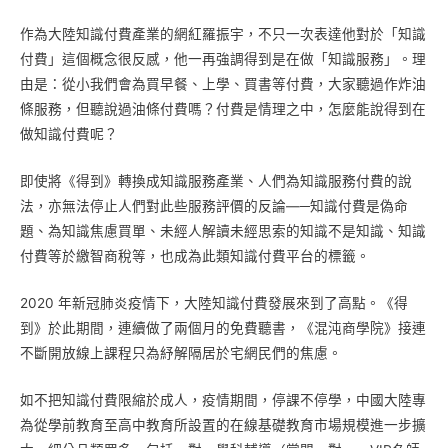
作為大陸知識付費產業的網紅羅振宇，不只一次表達他對於「知識
付費」這個概念很反感，他一再強調得到是在做「知識服務」。理
由是：從小我們會為買早餐、上學、買書等付費，大家聽過作炸油
條服務，但聽說過油條付費嗎？付費是情理之中，怎麼能說得到在
做知識付費呢？
即使將《得到》轉換成知識服務產業、人們為知識服務付費的說
法，亦無法停止人們對此些服務評價的反論—─知識付費是偽命
題、為知識焦慮買單、未經人解讀未經思索的知識不是知識、知識
付費等於繳智商稅等，也成為此類知識付費平台的標籤。
2020 年新冠肺炎疫情下，大陸知識付費發展來到了高點。《得
到》於此期間，連續做了兩個月的免費聽書，《混沌商學院》接連
不斷開放線上課程只為紓解隔居於宅網民們的焦慮。
如不把知識付費限縮於成人，疫情期間，停課不停學，中國大陸專
為從學前教育至高中教育所設置的在線基礎教育市場規模進一步擴