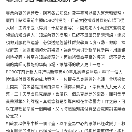
專業內容的運營者，則有各式知識付費平臺可以投入運營和變現，
廈門十點課堂前主播BOBO則提到，目前大陸知識付費的市場已從
大咖、主流平臺（得到、十點讀書等），開始走入小範圍某些特定
領域的知識達人；知識內容的變現，已經不單單只是講講課，還必
須做到服務與運營，必須透過經營社群與學員深度互動、做線上課
程解惑、透過後端的分銷渠道，讓舊學員引導新學員參與，用服務
創造複購，甚至在知識變現外，再加諸電商平臺的導購，讓不是大
咖的講師同樣能夠驅動市場，讓講師的收入更上一層。
BOBO在前進新大陸跨境新電商4.0臺北高峰論壇場，舉了一個大
陸知識付費課程的成功案例，一位擅長烏克麗麗的老師，曾透過線
上開設「從零基礎到自由彈唱，圓你音樂夢」，學費五九九元人民
幣，三十天學會烏克麗麗，含贈送一個烏克麗麗的樂器，而引發學
員熱烈報名的課程。其概念就是引導白領在忙碌壓力工作之餘，可
以在線輕鬆學會一個樂器，又同時透過知識付費整合電商銷售樂器
於無形。
相較於以往集中於一個平臺，以平臺為中心的思維已經改變了。移
動互聯網的時代，已經是一個「去中心化」的移動電商時代，移動