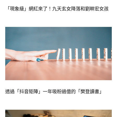
「現象級」網紅來了！九天玄女降落和劉畊宏女孩
透過「抖音矩陣」一年吸粉過億的「樊登讀書」