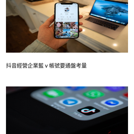
抖音經營企業藍 v 帳號要通盤考量