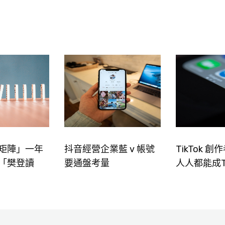
矩陣」一年
抖音經營企業藍 v 帳號
TikTok 
「樊登讀
要通盤考量
人人都能成Ti