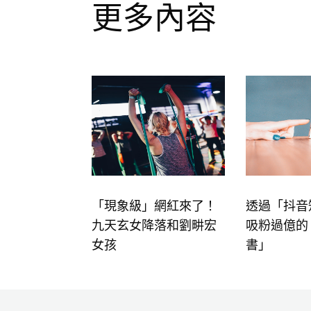
更多內容
「現象級」網紅來了！
透過「抖音
九天玄女降落和劉畊宏
吸粉過億的
女孩
書」