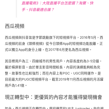
直播電商3：大陸直播平台怎麼選？淘寶、快
手、抖音最適合誰？
西瓜視頻
西瓜視頻與抖音皆是字節跳動旗下的短視頻平台，2016年5月，西
瓜視頻的前身《頭條視頻》從今日頭條App的短視頻功能脫離，正
式以獨立App的身分上線，在2017年6月更名為西瓜視頻。
其目標用戶為三、四線城市的男性用戶，內容長度約為3-5分鐘，
屬於橫屏影音。由於單支影音時間較長，內容的演繹能夠較為完
整，故事性也比較強烈；而在內容上有PGC、UGC同時運作，是
目前最大的PUGC短視頻平台，截至2019年11月西瓜視頻的月活躍
用戶為1.41億。
現正轉型中：更優質的內容才能獲得變現機會
如今，西瓜視頻正在轉型中，廣招優質的UP主 (uploader，指在視