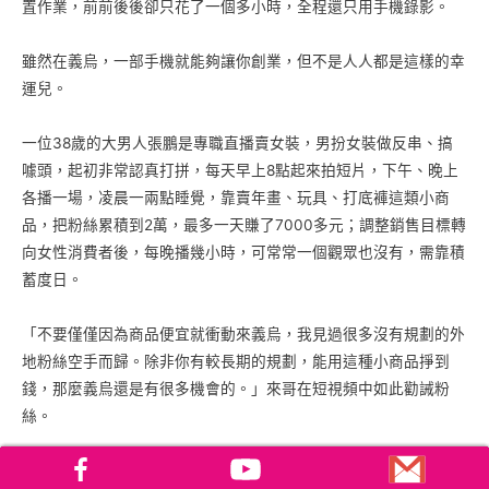
置作業，前前後後卻只花了一個多小時，全程還只用手機錄影。
雖然在義烏，一部手機就能夠讓你創業，但不是人人都是這樣的幸
運兒。
一位38歲的大男人張鵬是專職直播賣女裝，男扮女裝做反串、搞
噱頭，起初非常認真打拼，每天早上8點起來拍短片，下午、晚上
各播一場，凌晨一兩點睡覺，靠賣年畫、玩具、打底褲這類小商
品，把粉絲累積到2萬，最多一天賺了7000多元；調整銷售目標轉
向女性消費者後，每晚播幾小時，可常常一個觀眾也沒有，需靠積
蓄度日。
「不要僅僅因為商品便宜就衝動來義烏，我見過很多沒有規劃的外
地粉絲空手而歸。除非你有較長期的規劃，能用這種小商品掙到
錢，那麼義烏還是有很多機會的。」來哥在短視頻中如此勸誡粉
絲。
逆勢中義烏中歐班列啟程 你也啟程了嗎？