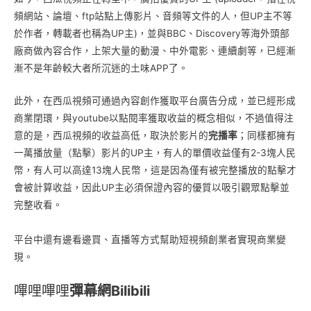
頻網站、論壇、ftp站點上傳影片、音頻等文件的人，但UP主不等
於作者，轉載者也稱為UP主)，並與BBC、Discovery等海外頭部
廠商做內容合作，上架大量的動漫、中外電影、連續劇等，已經漸
漸不是年齡較大者所沉迷的土味APP了。
此外，在西瓜視頻可通過內容創作獲取平台廣告分成，並已經形成
商業閉環，與youtube以點閱率獲取收益的概念相似，不過值得注
意的是，西瓜視頻的收益高低，取決於影片的
完播率
；同樣都擁有
一萬播放量（點擊）影片的UP主，有人的單價收益僅有2-3塊人民
幣，有人可以高達13塊人民幣，這是因為僅有被完整播放的點擊才
會被計算收益，因此UP主必須保證內容的優質以吸引觀眾點擊並
完整收看。
平台中還有邊看邊買、直播等方式幫助短視頻創業者實現商業變
現。
嗶哩嗶哩
彈幕網Bilibili