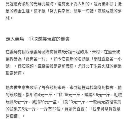
見證這奇蹟般的光鮮亮麗時，還有更不為人知的，是背後那胼手胝
足的淘金生涯，這不是「努力與幸運」簡單一句話，就能成就的夢
想。
走入義烏 爭取逆襲現實的機會
在義烏有個距離義烏國際商貿城8分鐘車程的北下朱村，在過去被
業界譽為「微商第一村」，如今它最新的名頭是「網紅直播第一小
鎮」，做短視頻、直播帶貨是當前義烏，尤其北下朱最火紅的創業
致富途徑。
過去做生意失敗賠了許多錢的來哥，來到這裡尋找翻身的機會，他
的鏡頭裡，指甲油4元一斤，口紅15元一斤，頭繩8.5元一斤，毛絨
玩具8元一斤，戒指20元一盒，耳釘10元一斤，一款兩元店裡售賣
的蔬果刀5元一斤，一斤有22個。買家們直說：「找來哥拿貨就是
這個價」。