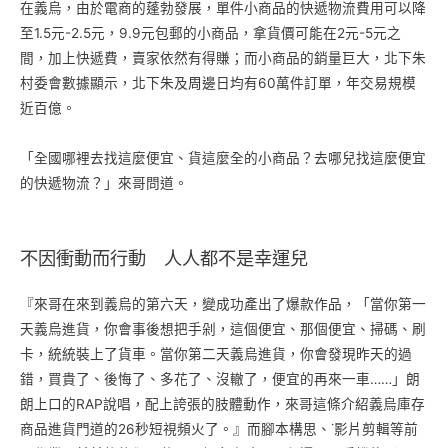
在義烏，由於電商的蓬勃發展，單件小商品的快遞物流費用可以降
至1.5元-2.5元，9.9元包郵的小商品，拿貨價可能在2元-5元之
間，加上快遞費，賣家依然有得賺；而小商品的銷量巨大，北下朱
村委會數據顯示，北下朱及周邊日均有60萬件訂單，年交易規模
近百億。
「全國哪裡去找這麼便宜、貨這麼全的小商品？去哪兒找這麼便宜
的快遞物流？」來哥問道。
不因衝動而行動 人人都不是幸運兒
『來哥在來到義烏的第六天，變成功產出了爆款作品，「當你第一
天義烏進貨，你會事後想把手剁，這個便宜、那個便宜、掃碼、刷
卡，統統裝上了貨車。當你第二天義烏進貨，你會發現昨天的過
錯，買貴了、後悔了、多花了、沒轍了，便宜的再來一車……」朗
朗上口的RAP說唱，配上誇張的肢體動作，來哥這條介紹義烏庫存
商品進貨門道的26秒短視頻火了。』而腳本構思、˙影片剪輯等前