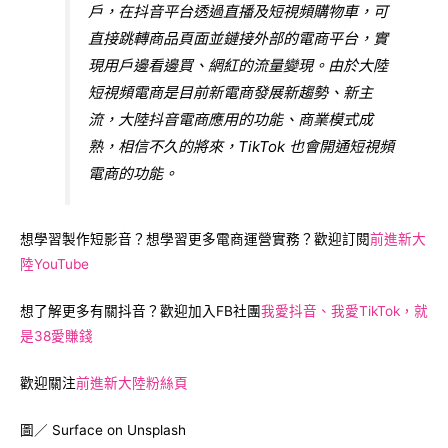
戶，在抖音平台透過直播及短視頻購物車，可
直接跳轉商品頁面並鏈接外部的電商平台，實
現用戶邊看邊買、網紅的流量變現。由於大陸
短視頻電商是目前新電商發展新趨勢、新主
流，大陸抖音電商應用的功能、商業模式成
熟，相信不久的將來，TikTok 也會開通短視頻
電商的功能。
想學習製作短影音？想學習更多電商運營實務？歡迎訂閱
前進新大
陸YouTube
想了解更多有關抖音？歡迎加入FB社團
我愛抖音、我愛TikTok，就
是38愛賺錢
歡迎關注
前進新大陸粉絲頁
圖／
Surface
on Unsplash