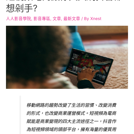
想剁手?
人人影音學院
,
影音專區
,
文章
,
最新文章
/ By
Xnest
移動網路的趨勢改變了生活的習慣、改變消費
的形式，也改變商業運營模式。短視頻為電商
賦能是商業變現的四大主流途徑之一，抖音作
為短視頻領域的頭部平台，擁有海量的優質用