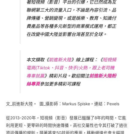
著短視頻（影音）平台的引爆，它已然成為互
聯網第三大的流量入口，不論是內容引流、品
牌傳播、營銷變現，或是娛樂、教育、知識付
費產品等各種多元新型的商業模式運用，都正
在改變中國大陸並影響台灣甚至於全球。
本文擷取《
前進新大陸
》線上課程：《
短視頻
電商(Tiktok、抖音、快手)火熱，跟上老司機
專車就贏
》精彩片段。歡迎關注
前進新大陸粉
絲專頁
參加更多精彩可課程
文_前進新大陸。 圖_攝影師：Markus Spiske，連結：Pexels
從2013-2020年，短視頻（影音）發展已醞釀了8年的時間，它能
利用更短、更零碎的時間快速傳播，高社交屬性也令其打破了過往
資訊傳播的規則。隨著將來5G技術的應用，移動網速也會大幅提