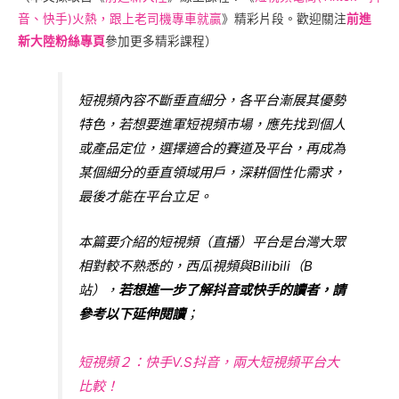
音、快手)火熱，跟上老司機專車就贏
》精彩片段。歡迎關注
前進
新大陸粉絲專頁
參加更多精彩課程）
短視頻內容不斷垂直細分，各平台漸展其優勢
特色，若想要進軍短視頻市場，應先找到個人
或產品定位，選擇適合的賽道及平台，再成為
某個細分的垂直領域用戶，深耕個性化需求，
最後才能在平台立足。
本篇要介紹的短視頻（直播）平台是台灣大眾
相對較不熟悉的，西瓜視頻與Bilibili（B
站），
若想進一步了解抖音或快手的讀者，請
參考以下延伸閱讀
；
短視頻２：快手V.S抖音，兩大短視頻平台大
比較！