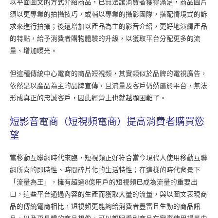
以平面圖文的方式介紹商品，已無法讓消費者獲得滿足，商品圖片
須以更專業的拍攝技巧，或輔以專業的攝影團隊，搭配情境式的訴
求來進行拍攝；後還增加以產品為主的影音介紹，更好地演繹產品
的特點，給予消費者購物體驗的升級，以獲取平台分配更多的流
量、增加曝光。
但這種傳統中心電商的商品短視頻，其實類似於品牌的電視廣告，
依然是以產品為主的品牌宣傳，且流量及客戶仍然屬於平台，無法
形成真正的忠誠客戶，因此經營上也就越顯困難了。
短影音電商（短視頻電商）提高消費者購買慾
望
當移動互聯網時代來臨，短視頻正好符合當今現代人使用移動互聯
網所喜的即時性、時間碎片化的生活特性；在這樣的時代背景下
「流量為王」，擁有超過8億用戶的短視頻已成為流量的重要出
口，這些平台通過內容的生產而獲取大量的流量，與以圖文表現商
品的傳統電商相比，短視頻更能夠給消費者豐富且生動的商品訊