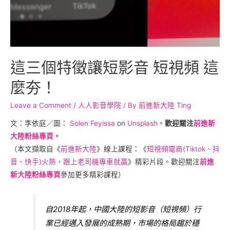
這三個特徵讓短影音 短視頻 這
麼夯！
Leave a Comment
/
人人影音學院
/ By
前進新大陸 Ting
文：李依庭／圖：
Solen Feyissa
on
Unsplash
。
歡迎關注
前進新
大陸粉絲專頁。
（本文擷取自《
前進新大陸
》線上課程：《
短視頻電商(Tiktok、抖
音、快手)火熱，跟上老司機專車就贏
》精彩片段。歡迎關注
前進
新大陸粉絲專頁
參加更多精彩課程）
自2018年起，中國大陸的短影音（短視頻）行
業已經邁入發展的成熟期，市場的格局趨於穩