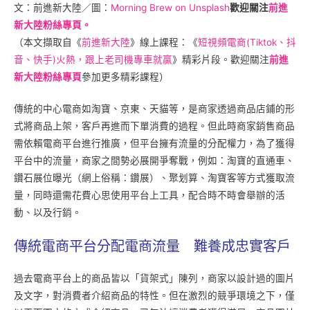
文：前進新大陸／圖：
Morning Brew
on
Unsplash
歡迎關注
前進
新大陸粉絲專頁。
（本文擷取自《
前進新大陸
》線上課程：《
短視頻電商(Tiktok、抖
音、快手)火熱，跟上老司機專車就贏
》精彩片段。歡迎關注
前進
新大陸粉絲專頁
參加更多精彩課程）
傳統的中心電商如淘寶、京東、天貓等，是商家透過商品店鋪的形
式將商品上架，客戶再進而下單消費的過程。但此時商家銷售商品
需依賴電商平台進行推廣，但平台擁有流量的分配權力，為了獲得
平台中的流量，商家之間勢必展開爭奪戰，例如：淘寶的直通車、
鑽石展位曝光（網上俗稱：鑽展）、聚划算、淘寶客等方式獲取流
量，同時還需花費心思使用平台上工具，配合時不時會舉辦的活
動、以及行銷。
傳統電商平台分配電商
流量
難養成忠實客戶
過去電商平台上的商品皆以「貨架式」陳列，商家以設計過的圖片
及文字，對消費者介紹商品的特性。但在激烈的競爭環境之下，僅