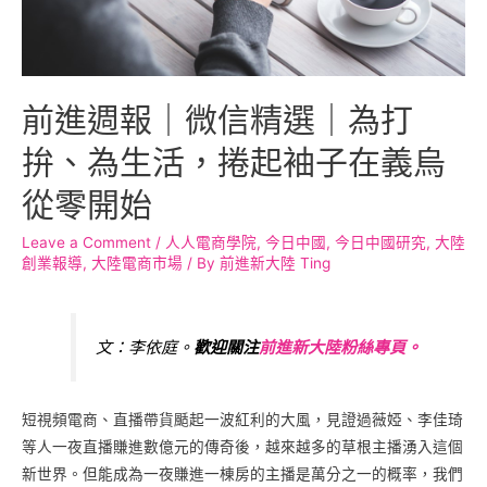
前進週報｜微信精選｜為打
拚、為生活，捲起袖子在義烏
從零開始
Leave a Comment
/
人人電商學院
,
今日中國
,
今日中國研究
,
大陸
創業報導
,
大陸電商市場
/ By
前進新大陸 Ting
文：李依庭。
歡迎關注
前進新大陸粉絲專頁。
短視頻電商、直播帶貨颳起一波紅利的大風，見證過薇婭、李佳琦
等人一夜直播賺進數億元的傳奇後，越來越多的草根主播湧入這個
新世界。但能成為一夜賺進一棟房的主播是萬分之一的概率，我們