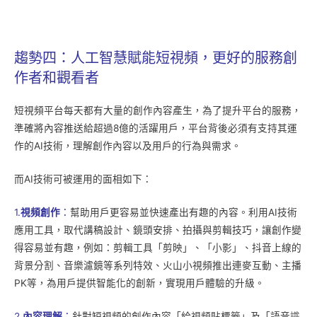
趨勢四：人工智慧賦能短視頻，更好的服務創
作者和觀看者
短視頻平台每天都有大量的創作內容產生，為了提升平台的服務，
準確將內容推送給超過8億的活躍用戶，平台背後必須有支持其運
作的AI技術，理解創作內容以及用戶的行為與需求。
而AI技術可被運用的面相如下：
1.
視頻創作
：
幫助用戶更容易並快速產出有趣的內容。利用AI技術
應用工具，取代講稿設計、鏡頭安排、拍攝與剪輯技巧，讓創作變
得容易並有趣，例如：剪輯工具「剪映」、「小影」、抖音上線的
背景分割、音樂濾鏡等系列特效、火山小視頻推出連麥互動、主播
PK等，為用戶提供智能化的創新，實現用戶體驗的升級。
2.
內容理解
：
針對短視頻的創作內容「給視頻貼標籤」及「語音識